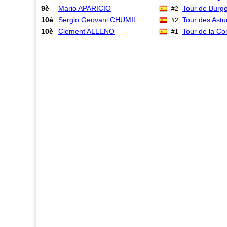
9è
Mario APARICIO
Tour de Burg
#2
10è
Sergio Geovani CHUMIL
Tour des Astu
#2
10è
Clement ALLENO
Tour de la C
#1