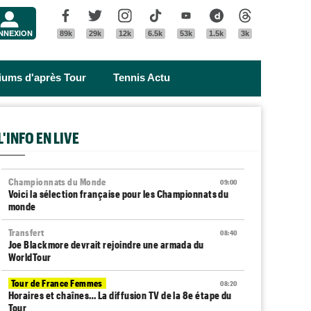
Menu
Facebook
Twitter
Instagram
Tik Tok
Youtube
Dailymotion
Threads
NNEXION
89k
29k
12k
6.5k
53k
1.5k
3k
riums d'après Tour
Tennis Actu
L'INFO EN LIVE
Championnats du Monde
09:00
Voici la sélection française pour les Championnats du
monde
Transfert
08:40
Joe Blackmore devrait rejoindre une armada du
WorldTour
Tour de France Femmes
08:20
Horaires et chaînes… La diffusion TV de la 8e étape du
Tour