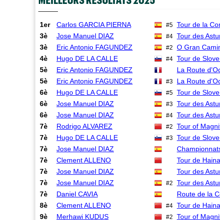
1er
Carlos GARCIA PIERNA
Tour de la C
#5
3è
Jose Manuel DIAZ
Tour des Astu
#4
3è
Eric Antonio FAGUNDEZ
O Gran Cami
#2
4è
Hugo DE LA CALLE
Tour de Slove
#4
5è
Eric Antonio FAGUNDEZ
La Route d'Oc
5è
Eric Antonio FAGUNDEZ
La Route d'Oc
#3
6è
Hugo DE LA CALLE
Tour de Slove
#5
6è
Jose Manuel DIAZ
Tour des Astu
#3
6è
Jose Manuel DIAZ
Tour des Astu
#4
7è
Rodrigo ALVAREZ
Tour of Magni
#2
7è
Hugo DE LA CALLE
Tour de Slove
#3
7è
Jose Manuel DIAZ
Championnats
7è
Clement ALLENO
Tour de Hain
7è
Jose Manuel DIAZ
Tour des Astu
7è
Jose Manuel DIAZ
Tour des Astu
#2
7è
Daniel CAVIA
Route de la C
8è
Clement ALLENO
Tour de Hain
#4
9è
Merhawi KUDUS
Tour of Magni
#2