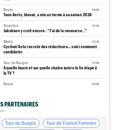
Route
08:00
Toon Aerts, blessé, a mis un terme à sa saison 2026
Transfert
07:40
Jakobsen y croit encore : "J'ai de la ressource..."
Média
07:20
Cyclism’Actu recrute des rédacteurs… voici comment
candidater
Tour de Burgos
07:00
A quelle heure et sur quelle chaîne suivre la 5e étape à
la TV ?
Route
07/08
Quels seront les prochains défis du Slovène Tadej
Pogacar ?
S PARTENAIRES
Route
07/08
Anton Schiffer à nouveau victime d'une fracture de la
clavicule
Tour de Burgos
Tour de France Femmes
Transfert
07/08