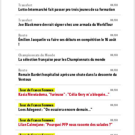
Transfert
08/08
Lotto-Intermarché fait passer pro trois jeunes de sa formation
Transfert
08/08
Joe Blackmore devrait signer chez une armada du WorldTour
Route
08/08
Émilien Jacquelin va faire ses débuts en compétition le 16 août
!
Championnats du Monde
08/08
La sélection française pour les Championnats du monde
Route
08/08
Romain Bardet hospitalisé après une chute dans la descente du
Ventoux
Tour de France Femmes
08/08
Kasia Niewiadoma, "furieuse" : "Célia Gery m'a bloquée..."
Tour de France Femmes
08/08
Loes Adegeest : "On essaiera encore demain..."
Tour de France Femmes
08/08
Lilan Calmejane: "Pourquoi PFP nous raconte des salades ?"