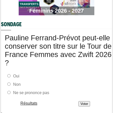
TRANSFERTS
Route
08/08
Robert Gesink : "Le cyclisme moderne est beaucoup plus
Féminins 2026 - 2027
propre..."
Tour de Pologne
08/08
SONDAGE
Joao Almeida a dû abandonner après une chute
Pauline Ferrand-Prévot peut-elle
conserver son titre sur le Tour de
France Femmes avec Zwift 2026
?
Oui
Non
Ne se prononce pas
Résultats
-