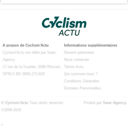
A propos de Cyclism'Actu
Informations supplémentaires
Cyclism'Actu est édité par Swar-
Devenir partenaire
Agency
Nous contacter
17 rue de la Suarlée, 5080 Rhisnes
Tennis Actu
SPRLS BE 0836.273.820
Qui sommes-nous ?
Conditions Générales
Données Personnelles
© Cyclism'Actu
Tous droits réservés
Produit par
Swar Agency
.
©2008-2026
-