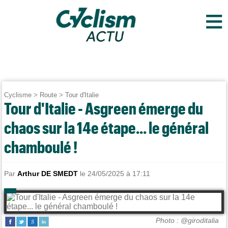
≡
Cyclisme
>
Route
>
Tour d'Italie
Tour d'Italie - Asgreen émerge du
chaos sur la 14e étape... le général
chamboulé !
Par
Arthur DE SMEDT
le 24/05/2025 à 17:11
Photo : @giroditalia