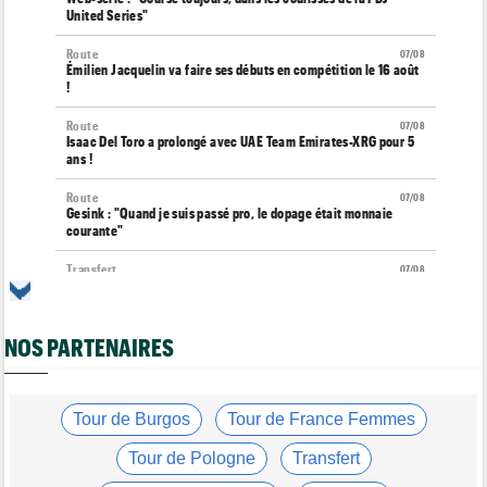
United Series"
Route
07/08
Émilien Jacquelin va faire ses débuts en compétition le 16 août
!
Route
07/08
Isaac Del Toro a prolongé avec UAE Team Emirates-XRG pour 5
ans !
Route
07/08
Gesink : "Quand je suis passé pro, le dopage était monnaie
courante"
Transfert
07/08
Le Mercato vélo est ouvert... toutes les dernières infos et
rumeurs
NOS PARTENAIRES
Transfert
07/08
Lotto-Intermarché fait passer pro trois jeunes de sa formation
Tour de France Femmes
07/08
Kasia Niewiadoma : "C'est tellement génial d'être cycliste"
Tour de Burgos
Tour de France Femmes
Tour de Burgos
07/08
Tour de Pologne
Transfert
Matthew Brennan : "Je me suis retrouvé un peu trop loin…"