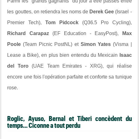
Parmi les "grands gagnants" du jour à être passés entre
les gouttes, on retiendra les noms de
Derek Gee
(Israel -
Premier Tech),
Tom Pidcock
(Q36.5 Pro Cycling),
Richard Carapaz
(EF Education - EasyPost),
Max
Poole
(Team Picnic PostNL) et
Simon Yates
(Visma |
Lease a Bike), en plus bien entendu du Mexicain
Isaac
del Toro
(UAE Team Emirates - XRG), qui réalise
encore une fois l'opération parfaite et conforte sa tunique
rose.
Roglic, Ayuso, Bernal et Tiberi concèdent du
temps... Ciconne a tout perdu