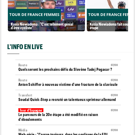
TOUR DE FRANCE FEMMES
TOUR DE FRANCE FEMM
Kasia Niewiadoma : "C'est tellement génial
Kasia Niewiadoma fait coup dou
d'être cycliste"
étape
L'INFO EN LIVE
Route
07/08
Quels seront les prochains défis du Slovène Tadej Pogacar ?
Route
07/08
Anton Schiffer à nouveau victime d'une fracture de la clavicule
Transfert
07/08
Soudal Quick-Step a recruté un talentueux sprinteur allemand
Tour d'Espagne
07/08
Le parcours de la 20e étape a été modifié en raison
d'éboulements
Média
07/08
Web-série : "Course toujours, dans les coulisses de la FDJ