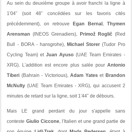
Au sein du deuxième groupe à avoir franchi la ligne à
1'04" (soit 48" concédées sur les favoris cités
précédemment), on retrouve
Egan Bernal
,
Thymen
Arensman
(INEOS Grenadiers),
Primož Roglič
(Red
Bull - BORA - hansgrohe),
Michael Storer
(Tudor Pro
Cycling Team) et
Juan Ayuso
(UAE Team Emirates -
XRG). L'addition est encore plus salée pour
Antonio
Tiberi
(Bahrain - Victorious),
Adam Yates
et
Brandon
McNulty
(UAE Team Emirates - XRG), qui accusent 2
minutes de retard sur la ligne, soit 1'44" de débours.
Mais LE grand perdant du jour s'appelle sans
conteste
Giulio Ciccone
, l'Italien et une grand partie de
son équipe
Lidl-Trek
, dont
Mads Pedersen
, étant à