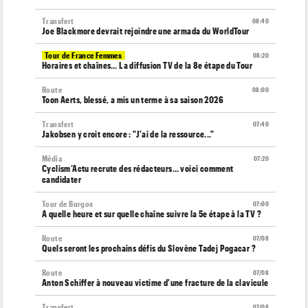
Transfert
08:40
Joe Blackmore devrait rejoindre une armada du WorldTour
Tour de France Femmes
08:20
Horaires et chaînes… La diffusion TV de la 8e étape du Tour
Route
08:00
Toon Aerts, blessé, a mis un terme à sa saison 2026
Transfert
07:40
Jakobsen y croit encore : "J'ai de la ressource..."
Média
07:20
Cyclism’Actu recrute des rédacteurs… voici comment
candidater
Tour de Burgos
07:00
A quelle heure et sur quelle chaîne suivre la 5e étape à la TV ?
Route
07/08
Quels seront les prochains défis du Slovène Tadej Pogacar ?
Route
07/08
Anton Schiffer à nouveau victime d'une fracture de la clavicule
Transfert
07/08