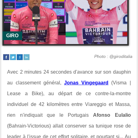
GIRO
Photo : @giroditalia
Avec 2 minutes 24 secondes d'avance sur son dauphin
au classement général,
Jonas Vingegaard
(
Visma |
Lease a Bike
), au départ de ce contre-la-montre
individuel de 42 kilomètres entre
Viareggio
et
Massa
,
rien n'indiquait que le Portugais
A
fonso Eulalio
(
Bahrain-Victorious
) allait conserver sa tunique rose de
leader à l'issue de cet effort solitaire, et pourtant si... Au