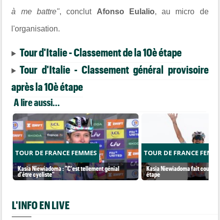
à me battre"
, conclut
A
fonso Eulalio
, au micro de
l'organisation.
Tour d'Italie - Classement de la 10è étape
Tour d'Italie - Classement général provisoire
après la 10è étape
A lire aussi...
TOUR DE FRANCE FEMMES
TOUR DE FRANCE FEMM
Kasia Niewiadoma : "C'est tellement génial
Kasia Niewiadoma fait coup dou
d'être cycliste"
étape
L'INFO EN LIVE