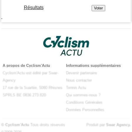
Résultats
-
A propos de Cyclism'Actu
Informations supplémentaires
Cyclism'Actu est édité par Swar-
Devenir partenaire
Agency
Nous contacter
17 rue de la Suarlée, 5080 Rhisnes
Tennis Actu
SPRLS BE 0836.273.820
Qui sommes-nous ?
Conditions Générales
Données Personnelles
© Cyclism'Actu
Tous droits réservés
Produit par
Swar Agency
.