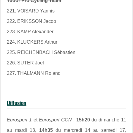
Tudor Pro Cycling Team
221. VOISARD Yannis
222. ERIKSSON Jacob
223. KAMP Alexander
224. KLUCKERS Arthur
225. REICHENBACH Sébastien
226. SUTER Joel
227. THALMANN Roland
Diffusion
Eurosport 1
et
Eurosport GCN
:
15h20
du dimanche 11
au mardi 13,
14h35
du mercredi 14 au samedi 17,