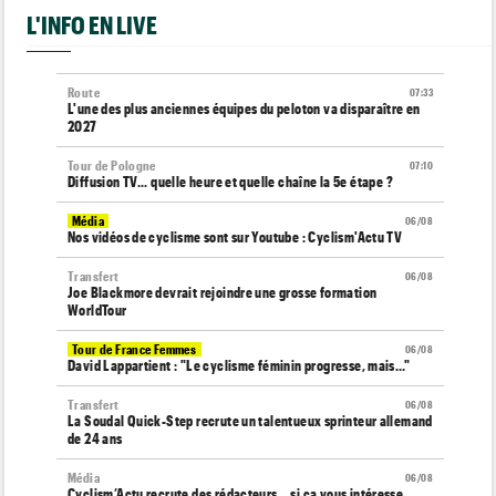
L'INFO EN LIVE
Route
07:33
L'une des plus anciennes équipes du peloton va disparaître en
2027
Tour de Pologne
07:10
Diffusion TV... quelle heure et quelle chaîne la 5e étape ?
Média
06/08
Nos vidéos de cyclisme sont sur Youtube : Cyclism'Actu TV
Transfert
06/08
Joe Blackmore devrait rejoindre une grosse formation
WorldTour
Tour de France Femmes
06/08
David Lappartient : "Le cyclisme féminin progresse, mais…"
Transfert
06/08
La Soudal Quick-Step recrute un talentueux sprinteur allemand
de 24 ans
Média
06/08
Cyclism’Actu recrute des rédacteurs… si ça vous intéresse,