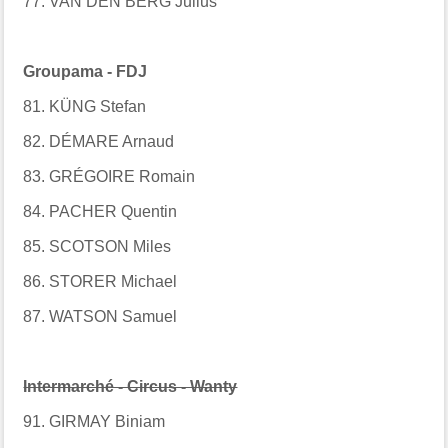
77. VAN DEN BERG Julius
Groupama - FDJ
81. KÜNG Stefan
82. DÉMARE Arnaud
83. GRÉGOIRE Romain
84. PACHER Quentin
85. SCOTSON Miles
86. STORER Michael
87. WATSON Samuel
Intermarché - Circus - Wanty
91. GIRMAY Biniam