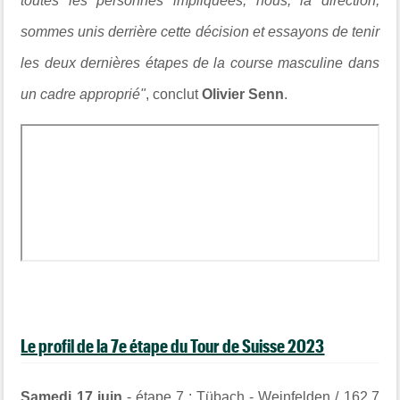
toutes les personnes impliquées, nous, la direction,
sommes unis derrière cette décision et essayons de tenir
les deux dernières étapes de la course masculine dans
un cadre approprié"
, conclut
Olivier Senn
.
Le profil de la 7e étape du Tour de Suisse 2023
Samedi 17 juin
- étape 7 : Tübach - Weinfelden / 162,7