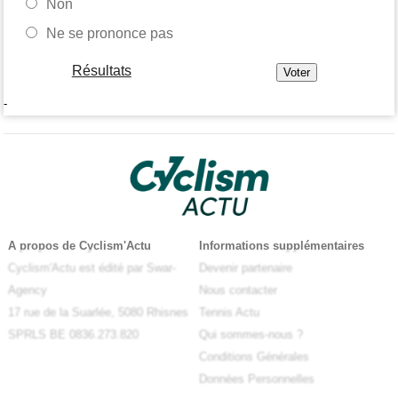
Non
Ne se prononce pas
Résultats
-
A propos de Cyclism'Actu
Informations supplémentaires
Cyclism'Actu est édité par Swar-
Devenir partenaire
Agency
Nous contacter
17 rue de la Suarlée, 5080 Rhisnes
Tennis Actu
SPRLS BE 0836.273.820
Qui sommes-nous ?
Conditions Générales
Données Personnelles