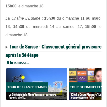
15h00
le dimanche 18
La Chaîne L’Équipe
:
15h30
du dimanche 11 au mardi
13,
14h30
du mercredi 14 au samedi 17,
15h00
le
dimanche 18
Tour de Suisse - Classement général provisoire
après la 5è étape
A lire aussi...
TOUR DE FRANCE FEMMES
TOUR DE FRANCE FEMM
La 7e étape et le Mont Ventoux : parcours,
Kim Le Court Pienaar : "La cour
favoris, profil…
complètement folle"