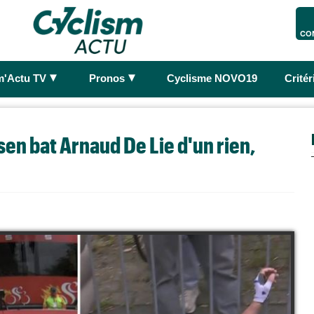
CO
►
►
m'Actu TV
Pronos
Cyclisme NOVO19
Crité
sen bat Arnaud De Lie d'un rien,