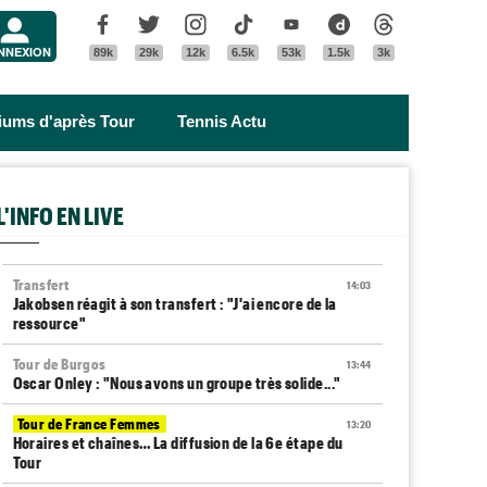
Menu
Facebook
Twitter
Instagram
Tik Tok
Youtube
Dailymotion
Threads
NNEXION
89k
29k
12k
6.5k
53k
1.5k
3k
riums d'après Tour
Tennis Actu
L'INFO EN LIVE
Transfert
14:03
Jakobsen réagit à son transfert : "J'ai encore de la
ressource"
Tour de Burgos
13:44
Oscar Onley : "Nous avons un groupe très solide..."
Tour de France Femmes
13:20
Horaires et chaînes… La diffusion de la 6e étape du
Tour