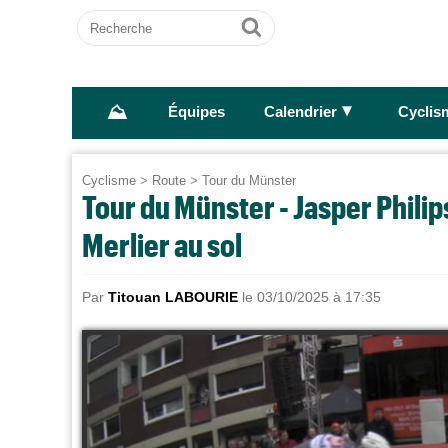
Recherche
Ok
⛰
►
Équipes
Calendrier
Cyclis
Cyclisme
>
Route
>
Tour du Münster
Tour du Münster - Jasper Philip
Merlier au sol
Par
Titouan LABOURIE
le 03/10/2025 à 17:35