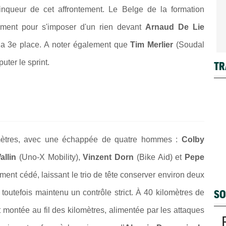
inqueur de cet affrontement. Le Belge de la formation
ment pour s'imposer d'un rien devant
Arnaud De Lie
 la 3e place. A noter également que
Tim Merlier
(Soudal
uter le sprint.
TR
omètres, avec une échappée de quatre hommes :
Colby
llin
(Uno-X Mobility),
Vinzent Dorn
(Bike Aid) et
Pepe
ent cédé, laissant le trio de tête conserver environ deux
SO
toutefois maintenu un contrôle strict. À 40 kilomètres de
st montée au fil des kilomètres, alimentée par les attaques