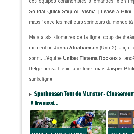
des équipes continentales allemandes, bien im
Soudal Quick-Step
ou
Visma | Lease a Bike
.
massif entre les meilleurs sprinteurs du monde (à
Mais à six kilomètres de la ligne, coup de théât
moment où
Jonas Abrahamsen
(Uno-X) lançait 
sprint. L’équipe
Unibet Tietema Rocket
s a lanc
Belge pensait tenir la victoire, mais
Jasper Phi
sur la ligne.
Sparkassen Tour de Munster - Classemen
A lire aussi...