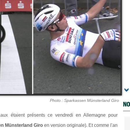
Photo : Sparkassen Münsterland Giro
NO
iaux étaient présents ce vendredi en Allemagne pour
n Münsterland Giro
en version originale). Et comme l'an