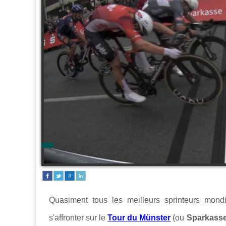
Quasiment tous les meilleurs sprinteurs mond
s'affronter sur le
Tour du Münster
(ou
Sparkasse