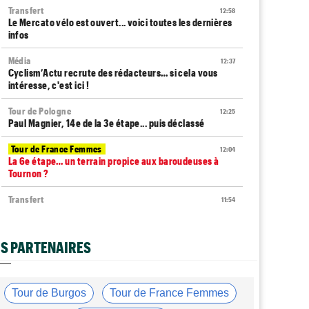
Transfert
12:58
Le Mercato vélo est ouvert... voici toutes les dernières
infos
Média
12:37
Cyclism’Actu recrute des rédacteurs… si cela vous
intéresse, c'est ici !
Tour de Pologne
12:25
Paul Magnier, 14e de la 3e étape... puis déclassé
Tour de France Femmes
12:04
La 6e étape… un terrain propice aux baroudeuses à
Tournon ?
Transfert
11:54
Soudal Quick-Step recrute un talentueux sprinteur
allemand de 24 ans !
S PARTENAIRES
Route
11:43
Trine Vingegaard : "L'entraînement ne devrait pas être
une corvée..."
Tour de Burgos
Tour de France Femmes
Tour de France Femmes
11:20