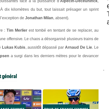
puissantes face à la puissance d’
Alpecin-Deceuninck
,
 À dix kilomètres du but, tout laissait présager un sprint
 l’exception de
Jonathan Milan
, absent).
re :
Tim Merlier
est tombé en tentant de se replacer, au
une offensive. Le chaos a désorganisé plusieurs trains de
é
Lukas Kubis
, aussitôt dépassé par
Arnaud De Lie
. Le
lipsen
a surgi dans les derniers mètres pour le devancer
-
t général