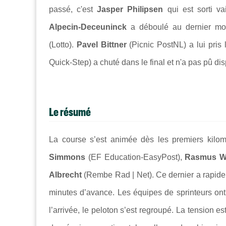
passé, c'est
Jasper Philipsen
qui est sorti va
Alpecin-Deceuninck
a déboulé au dernier mo
(Lotto).
Pavel Bittner
(Picnic PostNL) a lui pris
Quick-Step) a chuté dans le final et n'a pas pû disp
Le résumé
La course s’est animée dès les premiers kil
Simmons
(EF Education-EasyPost),
Rasmus Wa
Albrecht
(Rembe Rad | Net). Ce dernier a rapidem
minutes d’avance. Les équipes de sprinteurs ont 
l’arrivée, le peloton s’est regroupé. La tension e