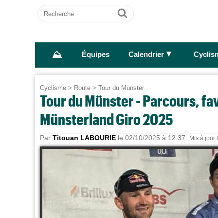
Recherche
Ok
⛰
►
Équipes
Calendrier
Cyclis
Cyclisme
>
Route
>
Tour du Münster
Tour du Münster - Parcours, fav
Münsterland Giro 2025
Par
Titouan LABOURIE
le 02/10/2025 à 12:37.
Mis à jour 