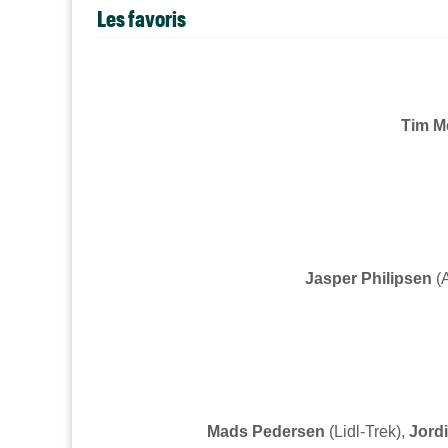
Les favoris
Tim Me
Jasper Philipsen
(A
Mads Pedersen
(Lidl-Trek),
Jord