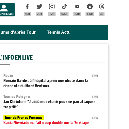
Menu
Facebook
Twitter
Instagram
Tik Tok
Youtube
Dailymotion
Threads
NNEXION
89k
29k
12k
6.5k
53k
1.5k
3k
riums d'après Tour
Tennis Actu
L'INFO EN LIVE
Route
17:58
Romain Bardet à l'hôpital après une chute dans la
descente du Mont Ventoux
Tour de Pologne
17:56
Jan Christen : "J'ai dû me retenir pour ne pas attaquer
trop tôt"
Tour de France Femmes
17:42
Kasia Niewiadoma fait coup double sur la 7e étape