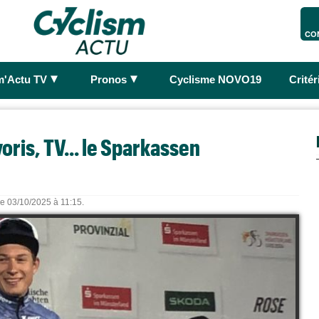
CO
►
►
m'Actu TV
Pronos
Cyclisme NOVO19
Crité
oris, TV... le Sparkassen
le 03/10/2025 à 11:15.