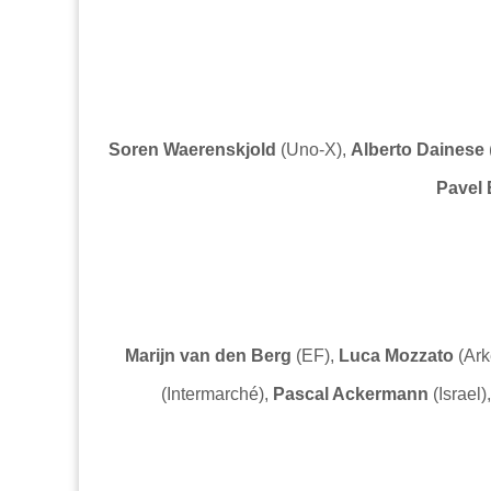
Soren Waerenskjold
(Uno-X),
Alberto Dainese
Pavel 
Marijn van den Berg
(EF),
Luca Mozzato
(Ark
(Intermarché),
Pascal Ackermann
(Israel)