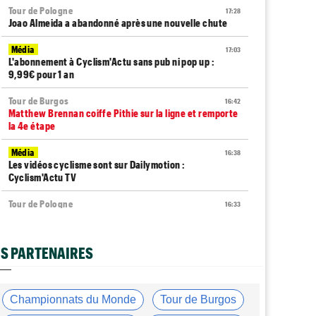
Tour de Pologne
17:28
Joao Almeida a abandonné après une nouvelle chute
Média
17:03
L'abonnement à Cyclism'Actu sans pub ni pop up :
9,99€ pour 1 an
Tour de Burgos
16:42
Matthew Brennan coiffe Pithie sur la ligne et remporte
la 4e étape
Média
16:38
Les vidéos cyclisme sont sur Dailymotion :
Cyclism'Actu TV
Tour de Pologne
16:33
Jan Christen s'offre la 5e étape, trois français dans le
top 5
S PARTENAIRES
Tour de France Femmes
16:24
La startlist complète du Tour Femmes... déjà 16
abandons
Championnats du Monde
Tour de Burgos
Championnats du Monde
16:05