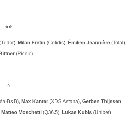
⭐⭐
(Tudor),
Milan Fretin
(Cofidis),
Émilien Jeannière
(Total),
Bittner
(Picnic)
⭐
éa-B&B),
Max Kanter
(XDS Astana),
Gerben Thijssen
,
Matteo Moschetti
(Q36.5),
Lukas Kubis
(Unibet)