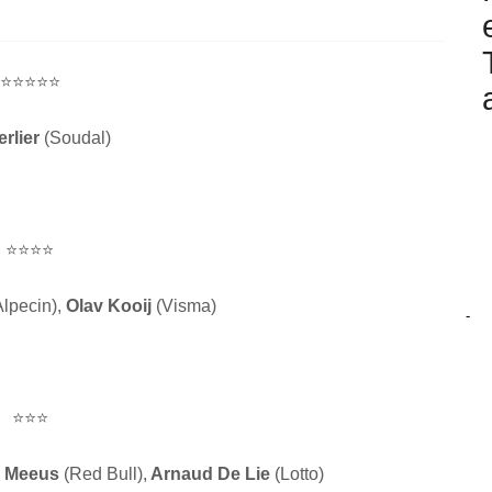
⭐⭐⭐⭐⭐
rlier
(Soudal)
⭐⭐⭐⭐
lpecin),
Olav Kooij
(Visma)
-
⭐⭐⭐
i Meeus
(Red Bull),
Arnaud De Lie
(Lotto)