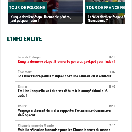
TOUR DE POLOGNE
TOUR DE FRANCE FEMM
Kung la dernière étape, Brenner le général,
La 9e et dernière étape à Nice..
jackpot pour Tudor !
Niewiadoma ?
L'INFO EN LIVE
Tour de Pologne
16:40
Kung la dernière étape, Brenner le général, jackpot pour Tudor !
Transfert
16:23
Joe Blackmore pourrait signer chez une armada du WorldTour
Route
16:07
Émilien Jacquelin va faire ses débuts à la compétition le 16
août !
Route
15:49
Vingegaard aurait du mal à supporter l'écrasante domination
de Pogacar...
Championnats du Monde
15:30
Voici la sélection française pour les Championnats du monde