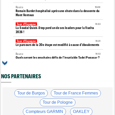
Route
15:08
Romain Bardet hospitalisé après une chute dans la descente du
Mont Ventoux
Tour d'Espagne
14:53
La Soudal Quick-Step perd un de ses leaders pour la Vuelta
2026 !
Tour d'Espagne
14:31
Le parcours de la 20e étape est modifié à cause d'éboulements
Route
14:13
Quels seront les prochains défis de l'insatiable Tadej Pogacar ?
Tour de France Femmes
13:55
Tadej Pogacar joue les supporters pour Urska Zigart
NOS PARTENAIRES
Tour de Pologne
13:22
Louis Barré : "J'étais déterminé à remporter une étape"
Tour de France Femmes
Tour de Burgos
Tour de France Femmes
13:04
Loes Adegeest : "On essaiera encore..."
Tour de Pologne
Tour de France Femmes
12:58
La 9e et dernière étape à Nice... Vollering ou Niewiadoma ?
Compteurs GARMIN
OAKLEY