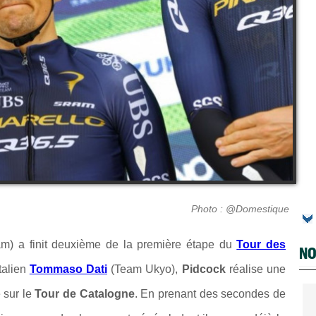
Photo : @Domestique
am) a finit deuxième de la première étape du
Tour des
NO
Italien
Tommaso Dati
(Team Ukyo),
Pidcock
réalise une
 sur le
Tour de Catalogne
. En prenant des secondes de