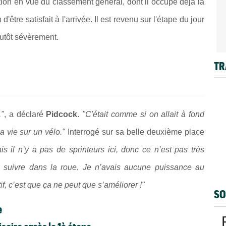
tion en vue du classement général, dont il occupe déjà la
'être satisfait à l'arrivée. Il est revenu sur l'étape du jour
lutôt sévèrement.
TR
."
, a déclaré
Pidcock
.
"C'était comme si on allait à fond
a vie sur un vélo."
Interrogé sur sa belle deuxième place
is il n’y a pas de sprinteurs ici, donc ce n’est pas très
de suivre dans la roue. Je n’avais aucune puissance au
tif, c’est que ça ne peut que s’améliorer !"
SO
e