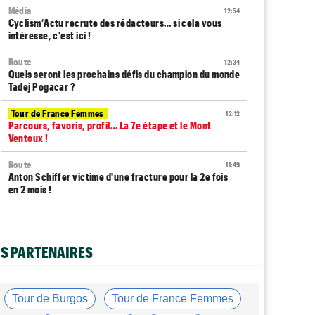
Média
12:54
Cyclism’Actu recrute des rédacteurs… si cela vous
intéresse, c'est ici !
Route
12:34
Quels seront les prochains défis du champion du monde
Tadej Pogacar ?
Tour de France Femmes
12:12
Parcours, favoris, profil… La 7e étape et le Mont
Ventoux !
Route
11:49
Anton Schiffer victime d'une fracture pour la 2e fois
en 2 mois !
Route
11:29
Gesink : "Quand j'ai intégré le peloton, le dopage était
monnaie courante"
S PARTENAIRES
Tour de France Femmes
11:12
Le Court-Pienaar : "J’étais à la limite de mes forces..."
Tour de Burgos
Tour de France Femmes
Tour d'Espagne
10:56