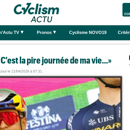
CO
►
►
m'Actu TV
Pronos
Cyclisme NOVO19
Crité
C'est la pire journée de ma vie...»
 jour le 21/04/2026 à 07:31.