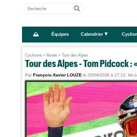
Recherche
Ok
⛰
►
Équipes
Calendrier
Cyclis
Cyclisme
>
Route
>
Tour des Alpes
Tour des Alpes - Tom Pidcock : «
Par
François-Xavier LOUZE
le 20/04/2026 à 17:12.
Mis à