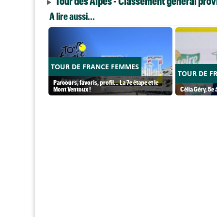
Tour des Alpes - Classement général provi
A lire aussi...
TOUR DE FRANCE FEMMES
TOUR DE F
Parcours, favoris, profil… La 7e étape et le
Mont Ventoux !
Célia Géry, 5e à