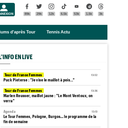
Menu
Facebook
Twitter
Instagram
Tik Tok
Youtube
Dailymotion
Threads
NNEXION
89k
29k
12k
6.5k
53k
1.5k
3k
riums d'après Tour
Tennis Actu
L'INFO EN LIVE
Tour de France Femmes
13:52
Puck Pieterse : "Je vise le maillot à pois..."
Tour de France Femmes
13:36
Marlen Reusser, maillot jaune : "Le Mont Ventoux, on
verra"
Agenda
13:13
Le Tour Femmes, Pologne, Burgos… le programme de la
fin de semaine