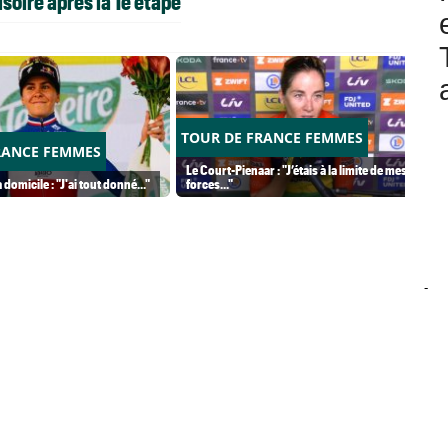
soire après la 1è étape
TOUR DE FRANCE FEMMES
RANCE FEMMES
Le Court-Pienaar : "J’étais à la limite de mes
 domicile : "J'ai tout donné..."
forces..."
-