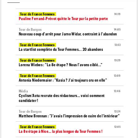
Tour de France Femmes
14:19
Pauline Ferrand-Prévot quitte le Tour par la petite porte
Tour de Burgos
14:05
Nouveau coup d'arrêt pour Jarno Widar, contraint à l'abandon
Tour de France Femmes
13:53
La startlist complète du Tour Femmes... 20 abandons
Tour de France Femmes
13:29
Lorena Wiebes : "La 8e étape ? Nous l'avons ciblé..."
Tour de France Femmes
13:09
Antonia Niedermaier : "Kasia ? J’ai toujours cru en elle"
Média
12:46
Cyclism’Actu recrute des rédacteurs… voici comment
candidater !
Tour de Burgos
12:24
Matthew Brennan : "J'avais l'impression de cuire de l'intérieur"
Tour de France Femmes
12:05
La 8e étape à Nice… la plus longue du Tour Femmes !