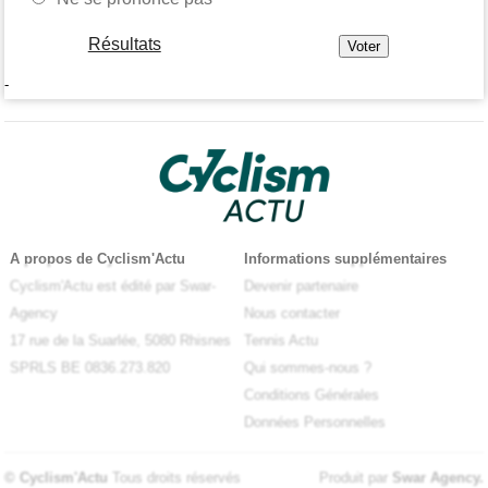
Résultats
-
A propos de Cyclism'Actu
Informations supplémentaires
Cyclism'Actu est édité par Swar-
Devenir partenaire
Agency
Nous contacter
17 rue de la Suarlée, 5080 Rhisnes
Tennis Actu
SPRLS BE 0836.273.820
Qui sommes-nous ?
Conditions Générales
Données Personnelles
© Cyclism'Actu
Tous droits réservés
Produit par
Swar Agency
.