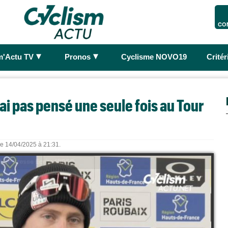
CO
►
►
m'Actu TV
Pronos
Cyclisme NOVO19
Crité
'ai pas pensé une seule fois au Tour
 le 14/04/2025 à 21:31.