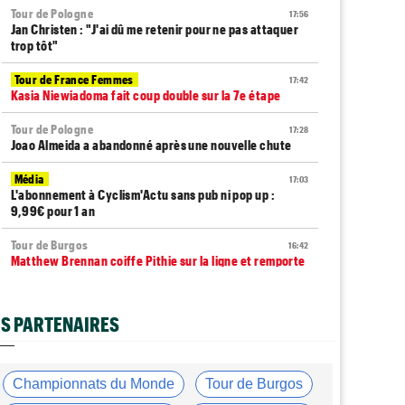
Tour de Pologne
17:56
Jan Christen : "J'ai dû me retenir pour ne pas attaquer
trop tôt"
Tour de France Femmes
17:42
Kasia Niewiadoma fait coup double sur la 7e étape
Tour de Pologne
17:28
Joao Almeida a abandonné après une nouvelle chute
Média
17:03
L'abonnement à Cyclism'Actu sans pub ni pop up :
9,99€ pour 1 an
Tour de Burgos
16:42
Matthew Brennan coiffe Pithie sur la ligne et remporte
la 4e étape
Média
16:38
S PARTENAIRES
Les vidéos cyclisme sont sur Dailymotion :
Cyclism'Actu TV
Tour de Pologne
16:33
Championnats du Monde
Tour de Burgos
Jan Christen s'offre la 5e étape, trois français dans le