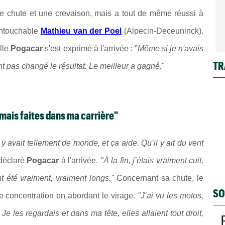
une chute et une crevaison, mais a tout de même réussi à
intouchable
Mathieu van der Poel
(Alpecin-Deceuninck).
lle
Pogacar
s'est exprimé à l'arrivée : "
Même si je n'avais
TR
t pas changé le résultat. Le meilleur a gagné.
"
jamais faites dans ma carrière"
y avait tellement de monde, et ça aide. Qu’il y ait du vent
 déclaré
Pogacar
à l'arrivée.
"À la fin, j’étais vraiment cuit,
ont été vraiment, vraiment longs."
Concernant sa chute, le
SO
 concentration en abordant le virage.
"J’ai vu les motos,
Je les regardais et dans ma tête, elles allaient tout droit,