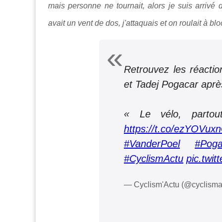
mais personne ne tournait, alors je suis arrivé 
avait un vent de dos, j'attaquais et on roulait à bl
Retrouvez les réacti
et Tadej Pogacar aprè
« Le vélo, partou
https://t.co/ezYOVux
#VanderPoel
#Poga
#CyclismActu
pic.twi
— Cyclism'Actu (@cyclisma