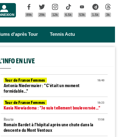
Menu
Facebook
Twitter
Instagram
Tik Tok
Youtube
Dailymotion
Threads
NNEXION
89k
29k
12k
6.5k
53k
1.5k
3k
riums d'après Tour
Tennis Actu
L'INFO EN LIVE
Tour de France Femmes
18:40
Antonia Niedermaier : "C'était un moment
formidable..."
Tour de France Femmes
18:23
Kasia Niewiadoma : "Je suis tellement bouleversée..."
Route
17:58
Romain Bardet à l'hôpital après une chute dans la
descente du Mont Ventoux