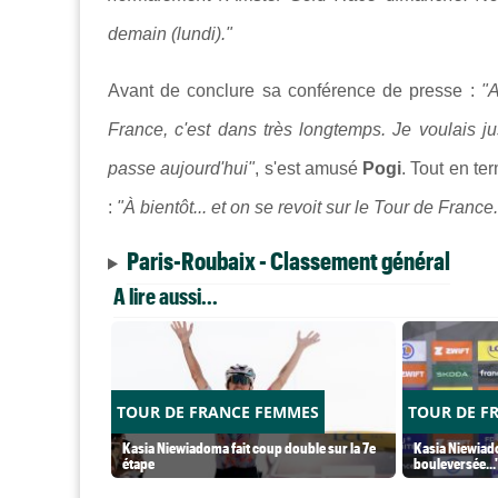
demain (lundi)."
Avant de conclure sa conférence de presse :
"A
France, c'est dans très longtemps. Je voulais ju
passe aujourd'hui"
, s'est amusé
Pogi
. Tout en te
:
"À bientôt... et on se revoit sur le Tour de France.
Paris-Roubaix - Classement général
A lire aussi...
TOUR DE FRANCE FEMMES
TOUR DE F
Kasia Niewiadoma fait coup double sur la 7e
Kasia Niewiado
étape
bouleversée...