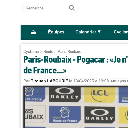
Recherche
Ok
⛰
►
Équipes
Calendrier
Cyclis
Cyclisme
>
Route
>
Paris-Roubaix
Paris-Roubaix - Pogacar : «Je n
de France...»
Par
Titouan LABOURIE
le 13/04/2025 à 19:08.
Mis à jour