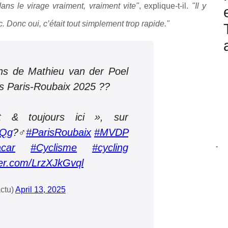
dans le virage vraiment, vraiment vite"
, explique-t-il.
"Il y
oc. Donc oui, c’était tout simplement trop rapide."
ons de Mathieu van der Poel
s Paris-Roubaix 2025 ??
t & toujours ici », sur
nQg
?‍♂️
#ParisRoubaix
#MVDP
car
#Cyclisme
#cycling
-
tter.com/LrzXJkGvql
ctu)
April 13, 2025