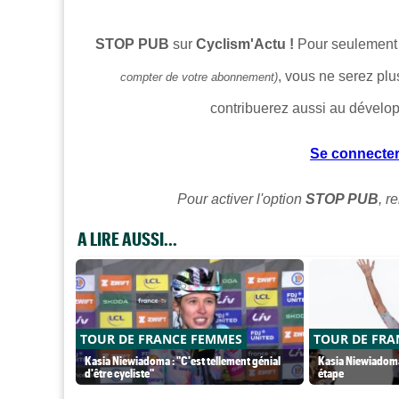
STOP PUB
sur
Cyclism'Actu !
Pour seulemen
, vous ne serez plu
compter de votre abonnement)
contribuerez aussi au dévelo
Se connecte
Pour activer l'option
STOP PUB
, r
A LIRE AUSSI...
TOUR DE FRANCE FEMMES
TOUR DE FRA
Kasia Niewiadoma : "C'est tellement génial
Kasia Niewiadoma 
d'être cycliste"
étape