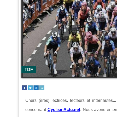
TDF
Chers (ères) lectrices, lecteurs et internautes
concernant
CyclismActu.net
. Nous avons enten