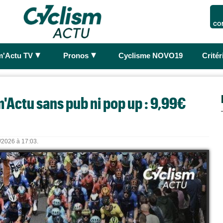
CO
►
►
m'Actu TV
Pronos
Cyclisme NOVO19
Crité
'Actu sans pub ni pop up : 9,99€
8/2026 à 17:03.