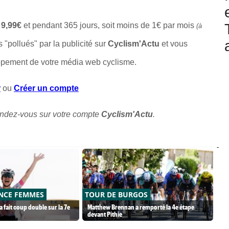
t
9,99€
et pendant 365 jours, soit moins de 1€ par mois
(à
s "pollués" par la publicité sur
Cyclism'Actu
et vous
ppement de votre média web cyclisme.
r
ou
Créer un compte
endez-vous sur votre compte
Cyclism'Actu
.
-
NCE FEMMES
TOUR DE BURGOS
TO
fait coup double sur la 7e
Matthew Brennan a remporté la 4e étape
Jan
devant Pithie
da