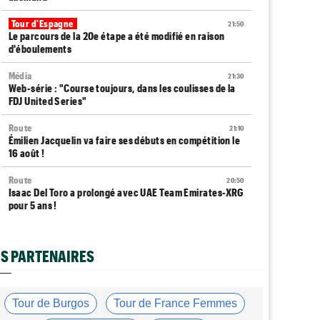
Tour d'Espagne
21:50
Le parcours de la 20e étape a été modifié en raison
d'éboulements
Média
21:30
Web-série : "Course toujours, dans les coulisses de la
FDJ United Series"
Route
21:10
Émilien Jacquelin va faire ses débuts en compétition le
16 août !
Route
20:50
Isaac Del Toro a prolongé avec UAE Team Emirates-XRG
pour 5 ans !
Route
20:30
Gesink : "Quand je suis passé pro, le dopage était
S PARTENAIRES
monnaie courante"
Transfert
20:12
Le Mercato vélo est ouvert... toutes les dernières infos
Tour de Burgos
Tour de France Femmes
et rumeurs