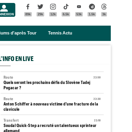
Menu
Facebook
Twitter
Instagram
Tik Tok
Youtube
Dailymotion
Threads
NNEXION
89k
29k
12k
6.5k
53k
1.5k
3k
riums d'après Tour
Tennis Actu
L'INFO EN LIVE
Route
22:50
Quels seront les prochains défis du Slovène Tadej
Pogacar ?
Route
22:30
Anton Schiffer à nouveau victime d'une fracture de la
clavicule
Transfert
22:10
Soudal Quick-Step a recruté un talentueux sprinteur
allemand