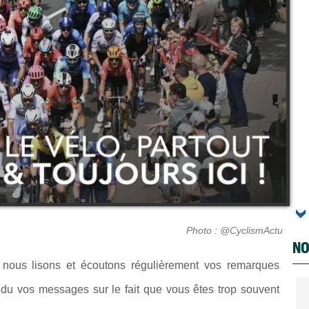
Photo : @CyclismActu
NO
... nous lisons et écoutons régulièrement vos remarques
du vos messages sur le fait que vous êtes trop souvent