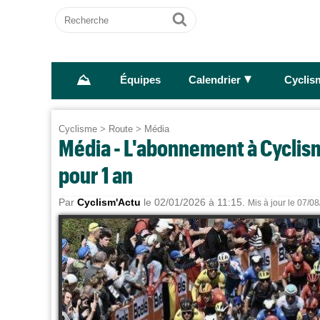
Recherche
Ok
⛰
►
Équipes
Calendrier
Cyclis
Cyclisme
>
Route
>
Média
Média - L'abonnement à Cyclism
pour 1 an
Par
Cyclism'Actu
le 02/01/2026 à 11:15.
Mis à jour le 07/0