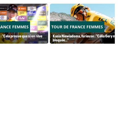
RANCE FEMMES
TOUR DE FRANCE FEMMES
 : "Cela prouve que si on rêve
Kasia Niewiadoma, furieuse : "Célia Gery m'a
bloquée..."