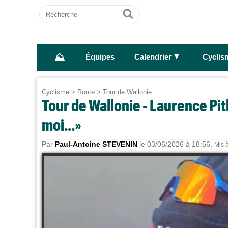
Recherche
Ok
⛰
►
Équipes
Calendrier
Cyclis
Cyclisme
>
Route
>
Tour de Wallonie
Tour de Wallonie - Laurence Pith
moi...»
Par
Paul-Antoine STEVENIN
le 03/06/2026 à 18:56.
Mis à