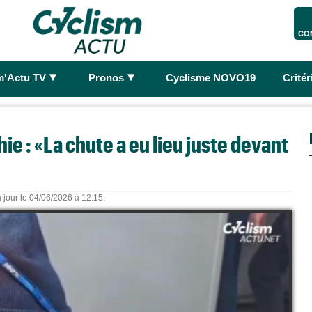
CO
►
►
m'Actu TV
Pronos
Cyclisme NOVO19
Crité
ie : «La chute a eu lieu juste devant
 jour le 04/06/2026 à 12:15.