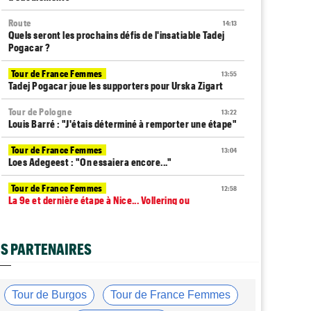
Route
14:13
Quels seront les prochains défis de l'insatiable Tadej
Pogacar ?
Tour de France Femmes
13:55
Tadej Pogacar joue les supporters pour Urska Zigart
Tour de Pologne
13:22
Louis Barré : "J'étais déterminé à remporter une étape"
Tour de France Femmes
13:04
Loes Adegeest : "On essaiera encore..."
Tour de France Femmes
12:58
La 9e et dernière étape à Nice... Vollering ou
Niewiadoma ?
Tour de France Femmes
12:54
S PARTENAIRES
Puck Pieterse : "Je ne sais pas à quoi m'attendre"
Tour de France Femmes
12:31
Niedermaier : "J’ai dit à Kasia que ce n’est pas fini"
Tour de Burgos
Tour de France Femmes