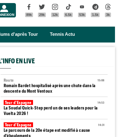
Menu
Facebook
Twitter
Instagram
Tik Tok
Youtube
Dailymotion
Threads
NNEXION
89k
29k
12k
6.5k
53k
1.5k
3k
riums d'après Tour
Tennis Actu
L'INFO EN LIVE
Route
15:08
Romain Bardet hospitalisé après une chute dans la
descente du Mont Ventoux
Tour d'Espagne
14:53
La Soudal Quick-Step perd un de ses leaders pour la
Vuelta 2026 !
Tour d'Espagne
14:31
Le parcours de la 20e étape est modifié à cause
d'éboulements