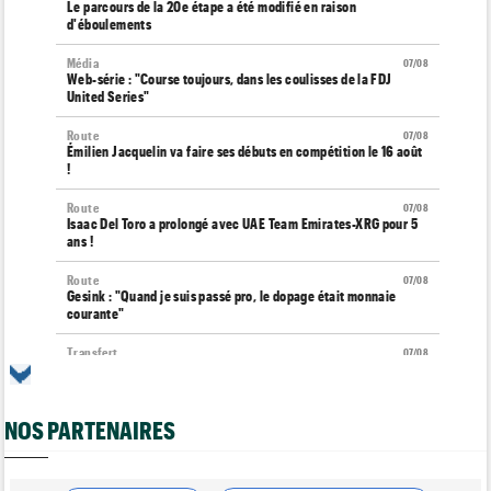
Le parcours de la 20e étape a été modifié en raison
d'éboulements
Média
07/08
Web-série : "Course toujours, dans les coulisses de la FDJ
United Series"
Route
07/08
Émilien Jacquelin va faire ses débuts en compétition le 16 août
!
Route
07/08
Isaac Del Toro a prolongé avec UAE Team Emirates-XRG pour 5
ans !
Route
07/08
Gesink : "Quand je suis passé pro, le dopage était monnaie
courante"
Transfert
07/08
Le Mercato vélo est ouvert... toutes les dernières infos et
rumeurs
NOS PARTENAIRES
Transfert
07/08
Lotto-Intermarché fait passer pro trois jeunes de sa formation
Tour de France Femmes
07/08