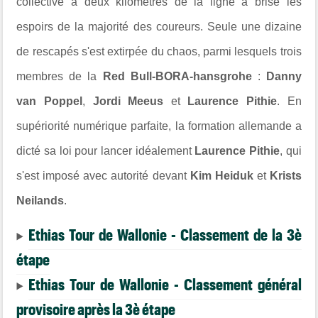
collective à deux kilomètres de la ligne a brisé les
espoirs de la majorité des coureurs. Seule une dizaine
de rescapés s'est extirpée du chaos, parmi lesquels trois
membres de la
Red Bull-BORA-hansgrohe
:
Danny
van Poppel
,
Jordi Meeus
et
Laurence Pithie
. En
supériorité numérique parfaite, la formation allemande a
dicté sa loi pour lancer idéalement
Laurence Pithie
, qui
s'est imposé avec autorité devant
Kim Heiduk
et
Krists
Neilands
.
Ethias Tour de Wallonie - Classement de la 3è
étape
Ethias Tour de Wallonie - Classement général
provisoire après la 3è étape