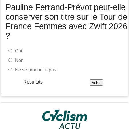
Tour de Pologne
07/08
Pauline Ferrand-Prévot peut-elle
Joao Almeida a abandonné après une nouvelle chute
conserver son titre sur le Tour de
France Femmes avec Zwift 2026
?
Oui
Non
Ne se prononce pas
Résultats
-