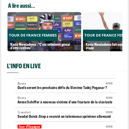
A lire aussi...
TOUR DE FRANCE FEMMES
TOUR DE FRANCE FEMM
Kasia Niewiadoma : "C'est tellement génial
Kasia Niewiadoma fait coup dou
d'être cycliste"
étape
L'INFO EN LIVE
Route
07/08
Quels seront les prochains défis du Slovène Tadej Pogacar ?
Route
07/08
Anton Schiffer à nouveau victime d'une fracture de la clavicule
Transfert
07/08
Soudal Quick-Step a recruté un talentueux sprinteur allemand
Tour d'Espagne
07/08