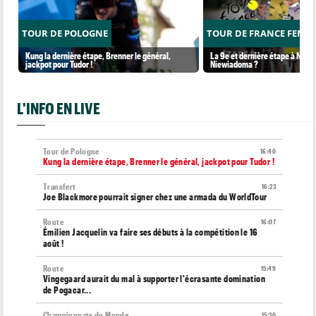
TOUR DE POLOGNE
TOUR DE FRANCE FEMM
Kung la dernière étape, Brenner le général,
La 9e et dernière étape à Nice..
jackpot pour Tudor !
Niewiadoma ?
L'INFO EN LIVE
Tour de Pologne
16:40
Kung la dernière étape, Brenner le général, jackpot pour Tudor !
Transfert
16:23
Joe Blackmore pourrait signer chez une armada du WorldTour
Route
16:07
Émilien Jacquelin va faire ses débuts à la compétition le 16
août !
Route
15:49
Vingegaard aurait du mal à supporter l'écrasante domination
de Pogacar...
Championnats du Monde
15:30