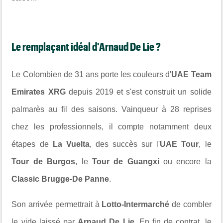
Le remplaçant idéal d'Arnaud De Lie ?
Le Colombien de 31 ans porte les couleurs d'
UAE Team
Emirates XRG
depuis 2019 et s'est construit un solide
palmarès au fil des saisons. Vainqueur à 28 reprises
chez les professionnels, il compte notamment deux
étapes de
La Vuelta
, des succès sur l'
UAE Tour
, le
Tour de Burgos
, le
Tour de Guangxi
ou encore la
Classic Brugge-De Panne
.
Son arrivée permettrait à
Lotto-Intermarché
de combler
le vide laissé par
Arnaud De Lie
. En fin de contrat, le