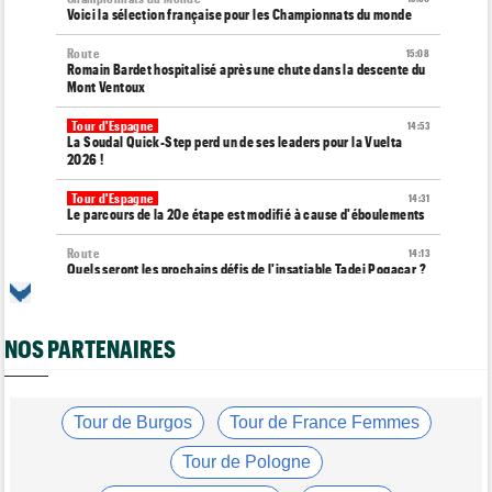
Voici la sélection française pour les Championnats du monde
Route
15:08
Romain Bardet hospitalisé après une chute dans la descente du
Mont Ventoux
Tour d'Espagne
14:53
La Soudal Quick-Step perd un de ses leaders pour la Vuelta
2026 !
Tour d'Espagne
14:31
Le parcours de la 20e étape est modifié à cause d'éboulements
Route
14:13
Quels seront les prochains défis de l'insatiable Tadej Pogacar ?
Tour de France Femmes
13:55
Tadej Pogacar joue les supporters pour Urska Zigart
NOS PARTENAIRES
Tour de Pologne
13:22
Louis Barré : "J'étais déterminé à remporter une étape"
Tour de France Femmes
Tour de Burgos
Tour de France Femmes
13:04
Loes Adegeest : "On essaiera encore..."
Tour de Pologne
Tour de France Femmes
12:58
La 9e et dernière étape à Nice... Vollering ou Niewiadoma ?