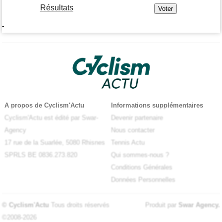
Résultats
-
A propos de Cyclism'Actu
Informations supplémentaires
Cyclism'Actu est édité par Swar-
Devenir partenaire
Agency
Nous contacter
17 rue de la Suarlée, 5080 Rhisnes
Tennis Actu
SPRLS BE 0836.273.820
Qui sommes-nous ?
Conditions Générales
Données Personnelles
© Cyclism'Actu
Tous droits réservés
Produit par
Swar Agency
.
©2008-2026