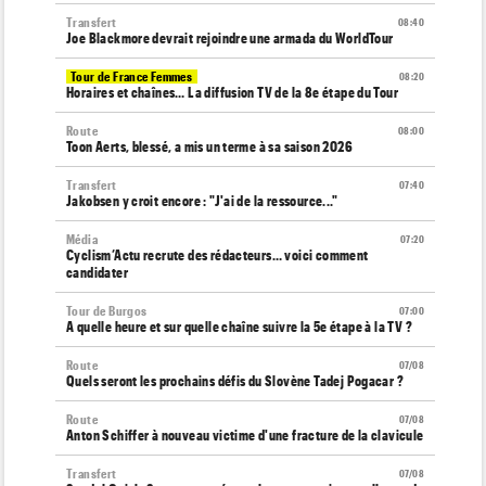
Transfert
08:40
Joe Blackmore devrait rejoindre une armada du WorldTour
Tour de France Femmes
08:20
Horaires et chaînes… La diffusion TV de la 8e étape du Tour
Route
08:00
Toon Aerts, blessé, a mis un terme à sa saison 2026
Transfert
07:40
Jakobsen y croit encore : "J'ai de la ressource..."
Média
07:20
Cyclism’Actu recrute des rédacteurs… voici comment
candidater
Tour de Burgos
07:00
A quelle heure et sur quelle chaîne suivre la 5e étape à la TV ?
Route
07/08
Quels seront les prochains défis du Slovène Tadej Pogacar ?
Route
07/08
Anton Schiffer à nouveau victime d'une fracture de la clavicule
Transfert
07/08