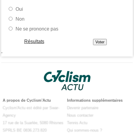
Oui
Non
Ne se prononce pas
Résultats
-
A propos de Cyclism'Actu
Informations supplémentaires
Cyclism'Actu est édité par Swar-
Devenir partenaire
Agency
Nous contacter
17 rue de la Suarlée, 5080 Rhisnes
Tennis Actu
SPRLS BE 0836.273.820
Qui sommes-nous ?