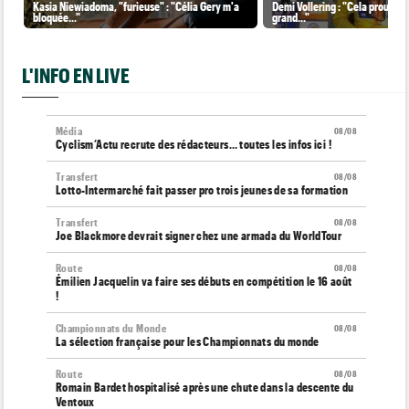
Kasia Niewiadoma, "furieuse" : "Célia Gery m'a
Demi Vollering : "Cela prouve q
bloquée..."
grand..."
L'INFO EN LIVE
Média
08/08
Cyclism’Actu recrute des rédacteurs… toutes les infos ici !
Transfert
08/08
Lotto-Intermarché fait passer pro trois jeunes de sa formation
Transfert
08/08
Joe Blackmore devrait signer chez une armada du WorldTour
Route
08/08
Émilien Jacquelin va faire ses débuts en compétition le 16 août
!
Championnats du Monde
08/08
La sélection française pour les Championnats du monde
Route
08/08
Romain Bardet hospitalisé après une chute dans la descente du
Ventoux