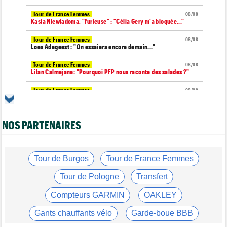
Tour de France Femmes
08/08
Kasia Niewiadoma, "furieuse" : "Célia Gery m'a bloquée..."
Tour de France Femmes
08/08
Loes Adegeest : "On essaiera encore demain..."
Tour de France Femmes
08/08
Lilan Calmejane: "Pourquoi PFP nous raconte des salades ?"
Tour de France Femmes
08/08
Puck Pieterse : "Je ne sais pas à quoi m'attendre demain"
Tour de France Femmes
08/08
NOS PARTENAIRES
Niedermaier : "J’ai dit à Kasia que ce n’est pas fini"
Tour de Burgos
08/08
Felix Gall : "Ma 1ère victoire au général : un accomplissement !"
Tour de Burgos
Tour de France Femmes
Tour de France Femmes
08/08
Lorena Wiebes : "Je dois encore finir la journée de demain"
Tour de Pologne
Transfert
Tour de France Femmes
08/08
Compteurs GARMIN
OAKLEY
Demi Vollering : "Cela prouve que si on rêve en grand..."
Gants chauffants vélo
Garde-boue BBB
Tour d'Espagne
08/08
Le parcours de la 20e étape modifié à cause d'éboulements