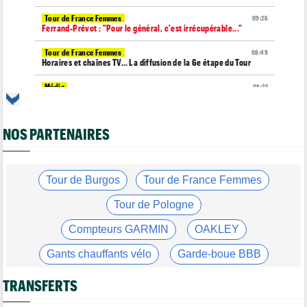
Tour de France Femmes
09:26
Ferrand-Prévot : "Pour le général, c'est irrécupérable..."
Tour de France Femmes
08:49
Horaires et chaînes TV… La diffusion de la 6e étape du Tour
Média
08:25
Les vidéos de cyclisme sur Dailymotion : Cyclism'Actu TV
Tour de Burgos
07:56
NOS PARTENAIRES
A quelle heure et sur quelle chaîne suivre la 3e étape à la TV ?
Agenda
07:33
Tour de France Femmes, Pologne, Burgos… au programme de la
semaine
Tour de Burgos
Tour de France Femmes
Route
07:16
Tour de Pologne
Quels sont les prochains défis de Tadej Pogacar ?
Compteurs GARMIN
OAKLEY
Média
05/08
Toutes nos vidéos de cyclisme sont sur Youtube : Cyclism'Actu
Gants chauffants vélo
Garde-boue BBB
TV
Casque ABUS
Jeu de Vélo
Média
TRANSFERTS
05/08
L'abonnement à Cyclism'Actu sans pub sans pop up : 9,99€
pour 1 an
Brassard Fréquence Cardiaque