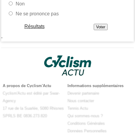
Non
Ne se prononce pas
Résultats
-
A propos de Cyclism'Actu
Informations supplémentaires
Cyclism'Actu est édité par Swar-
Devenir partenaire
Agency
Nous contacter
17 rue de la Suarlée, 5080 Rhisnes
Tennis Actu
SPRLS BE 0836.273.820
Qui sommes-nous ?
Conditions Générales
Données Personnelles