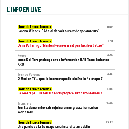
L'INFO EN LIVE
Tour de France Femmes
11:20
Lorena Wiebes : "Génial de voir autant de spectateurs"
Tour de France Femmes
11:13
Demi Vollering : "Marlen Reusser n’est pas facile à battre"
Route
10:50
Isaac Del Toro prolonge avec la formation UAE Team Emirates-
XRG
Tour de Pologne
10:36
Diffusion TV... quelle heure et quelle chaîne la 4e étape ?
Tour de France Femmes
10:18
La 6e étape… un terrain enfin propice aux baroudeuses ?
Transfert
10:00
Joe Blackmore devrait rejoindre une grosse formation
WorldTour
Tour de France Femmes
09:42
Une partie de la 7e étape sera interdite au public