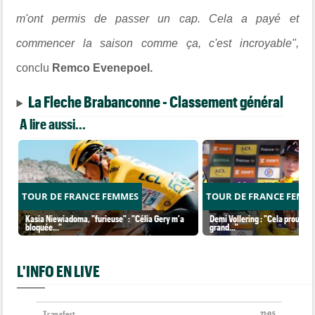
m'ont permis de passer un cap. Cela a payé et
commencer la saison comme ça, c'est incroyable",
conclu
Remco Evenepoel.
La Fleche Brabanconne - Classement général
A lire aussi...
TOUR DE FRANCE FEMMES
TOUR DE FRANCE FEMM
Kasia Niewiadoma, "furieuse" : "Célia Gery m'a
Demi Vollering : "Cela prouve q
bloquée..."
grand..."
L'INFO EN LIVE
Transfert
22:05