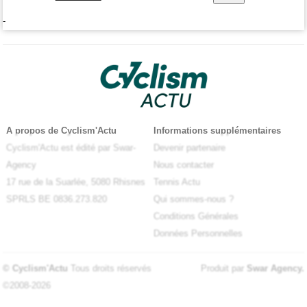
-
A propos de Cyclism'Actu
Informations supplémentaires
Cyclism'Actu est édité par Swar-
Devenir partenaire
Agency
Nous contacter
17 rue de la Suarlée, 5080 Rhisnes
Tennis Actu
SPRLS BE 0836.273.820
Qui sommes-nous ?
Conditions Générales
Données Personnelles
© Cyclism'Actu
Tous droits réservés
Produit par
Swar Agency
.
©2008-2026