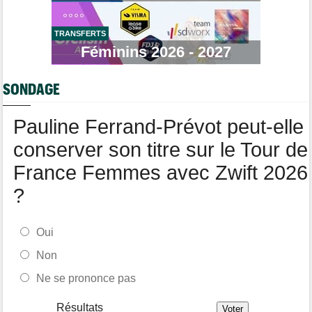
Route
17:37
Robert Gesink : "Le cyclisme moderne est beaucoup plus
propre..."
TRANSFERTS
Tour de Pologne
Féminins 2026 - 2027
17:16
Joao Almeida a dû abandonner après une chute
Tour de Pologne
16:38
SONDAGE
Louis Barré remporte la 6e étape et prend la 2e place du
général
Pauline Ferrand-Prévot peut-elle
conserver son titre sur le Tour de
France Femmes avec Zwift 2026
?
Oui
Non
Ne se prononce pas
Résultats