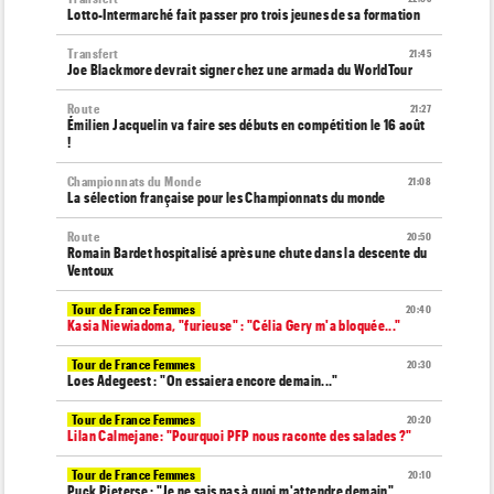
Lotto-Intermarché fait passer pro trois jeunes de sa formation
Transfert
21:45
Joe Blackmore devrait signer chez une armada du WorldTour
Route
21:27
Émilien Jacquelin va faire ses débuts en compétition le 16 août
!
Championnats du Monde
21:08
La sélection française pour les Championnats du monde
Route
20:50
Romain Bardet hospitalisé après une chute dans la descente du
Ventoux
Tour de France Femmes
20:40
Kasia Niewiadoma, "furieuse" : "Célia Gery m'a bloquée..."
Tour de France Femmes
20:30
Loes Adegeest : "On essaiera encore demain..."
Tour de France Femmes
20:20
Lilan Calmejane: "Pourquoi PFP nous raconte des salades ?"
Tour de France Femmes
20:10
Puck Pieterse : "Je ne sais pas à quoi m'attendre demain"