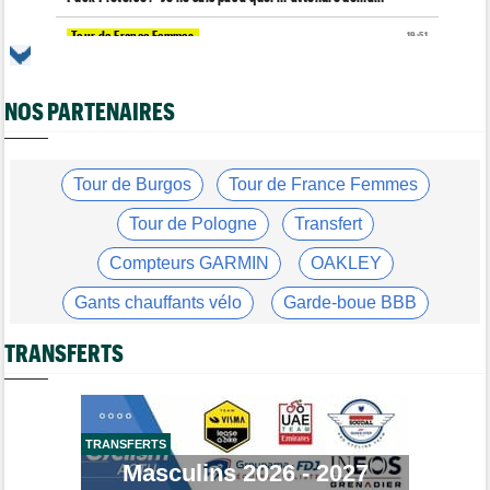
Tour de France Femmes
19:51
Niedermaier : "J’ai dit à Kasia que ce n’est pas fini"
Tour de Burgos
19:45
NOS PARTENAIRES
Felix Gall : "Ma 1ère victoire au général : un accomplissement !"
Tour de France Femmes
19:32
Lorena Wiebes : "Je dois encore finir la journée de demain"
Tour de Burgos
Tour de France Femmes
Tour de France Femmes
19:13
Demi Vollering : "Cela prouve que si on rêve en grand..."
Tour de Pologne
Transfert
Tour d'Espagne
19:04
Compteurs GARMIN
OAKLEY
Le parcours de la 20e étape modifié à cause d'éboulements
Gants chauffants vélo
Garde-boue BBB
Route
18:28
Quels seront les prochains défis de Tadej Pogacar ?
Casque ABUS
Jeu de Vélo
TRANSFERTS
Tour de France Femmes
18:14
Demi Vollering gagne la 8e étape et prend le maillot jaune
Brassard Fréquence Cardiaque
Média
18:01
Web-série : "Course toujours, dans les coulisses de la FDJ
TRANSFERTS
United Series"
Masculins 2026 - 2027