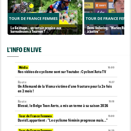
TOUR DE FRANCE FEMMES
TOUR DE FRANCE FEMM
La 6e étape… un terrain propice aux
Demi Vollering : "Marlen Reusse
baroudeuses à Tournon ?
à battre"
L'INFO EN LIVE
Média
16:00
Nos vidéos de cyclisme sont sur Youtube : Cyclism'Actu TV
Route
15:37
Un Allemand de la Visma victime d'une fracture pour la 2e fois
en 2 mois !
Route
15:18
Blessé, le Belge Toon Aerts, a mis un terme à sa saison 2026
Tour de France Femmes
15:00
David Lappartient : "Le cyclisme féminin progresse mais..."
Tour de France Femmes
14:39