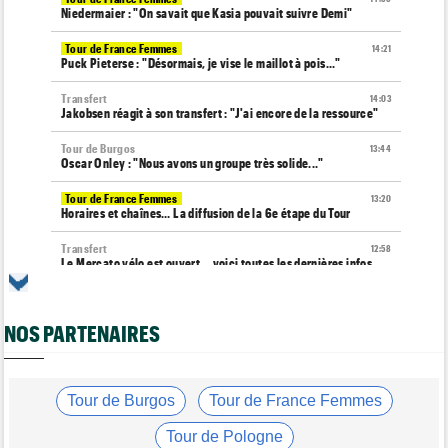
Niedermaier : "On savait que Kasia pouvait suivre Demi"
Tour de France Femmes
14:21
Puck Pieterse : "Désormais, je vise le maillot à pois..."
Transfert
14:03
Jakobsen réagit à son transfert : "J'ai encore de la ressource"
Tour de Burgos
13:44
Oscar Onley : "Nous avons un groupe très solide..."
Tour de France Femmes
13:20
Horaires et chaînes… La diffusion de la 6e étape du Tour
Transfert
12:58
Le Mercato vélo est ouvert... voici toutes les dernières infos
Média
12:37
Cyclism’Actu recrute des rédacteurs… si cela vous intéresse,
NOS PARTENAIRES
c'est ici !
Tour de Pologne
12:25
Paul Magnier, 14e de la 3e étape... puis déclassé
Tour de Burgos
Tour de France Femmes
Tour de France Femmes
12:04
La 6e étape… un terrain propice aux baroudeuses à Tournon ?
Tour de Pologne