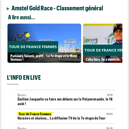
Amstel Gold Race - Classement général
A lire aussi...
TOUR DE FRANCE FEMMES
TOUR DE FRANCE FEMM
Parcours, favoris, profil… La 7e étape et le Mont
Ventoux !
Célia Géry, 5e à domicile : "J'ai
L'INFO EN LIVE
Route
15:19
Émilien Jacquelin va faire ses débuts sur la Polynormande, le 16
août !
Tour de France Femmes
15:00
Horaires et chaînes… La diffusion TV de la 7e étape du Tour
Route
14:39