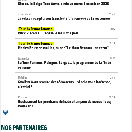
Blessé, le Belge Toon Aerts, a mis un terme à sa saison 2026
Transfert
14:19
Jakobsen réagit à son transfert : "J'ai encore de la ressource"
Tour de France Femmes
13:52
Puck Pieterse : "Je vise le maillot à pois..."
Tour de France Femmes
13:36
Marlen Reusser, maillot jaune : "Le Mont Ventoux, on verra"
Agenda
13:13
Le Tour Femmes, Pologne, Burgos… le programme de la fin de
semaine
Média
12:54
Cyclism’Actu recrute des rédacteurs… si cela vous intéresse,
c'est ici !
Route
12:34
Quels seront les prochains défis du champion du monde Tadej
Pogacar ?
Tour de France Femmes
12:12
Parcours, favoris, profil… La 7e étape et le Mont Ventoux !
NOS PARTENAIRES
Route
11:49