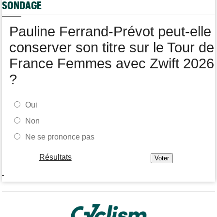
SONDAGE
Tour de France Femmes
09:45
Cédrine Kerbaol : "Terminer deuxième, c'est un peu amer"
Pauline Ferrand-Prévot peut-elle
Média
08:25
Les vidéos cyclisme sont sur Dailymotion : Cyclism'Actu TV
conserver son titre sur le Tour de
France Femmes avec Zwift 2026
?
Oui
Non
Ne se prononce pas
Résultats
-