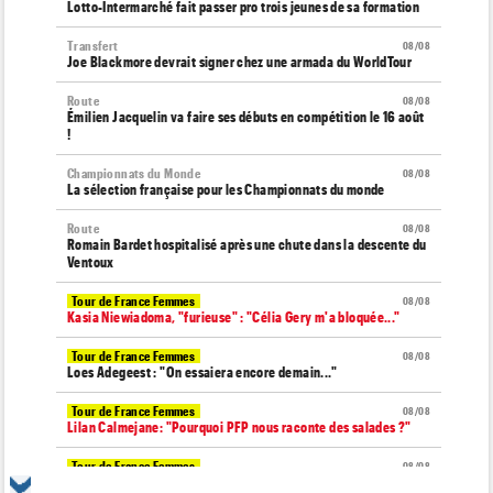
Lotto-Intermarché fait passer pro trois jeunes de sa formation
Transfert
08/08
Joe Blackmore devrait signer chez une armada du WorldTour
Route
08/08
Émilien Jacquelin va faire ses débuts en compétition le 16 août
!
Championnats du Monde
08/08
La sélection française pour les Championnats du monde
Route
08/08
Romain Bardet hospitalisé après une chute dans la descente du
Ventoux
Tour de France Femmes
08/08
Kasia Niewiadoma, "furieuse" : "Célia Gery m'a bloquée..."
Tour de France Femmes
08/08
Loes Adegeest : "On essaiera encore demain..."
Tour de France Femmes
08/08
Lilan Calmejane: "Pourquoi PFP nous raconte des salades ?"
Tour de France Femmes
08/08
Puck Pieterse : "Je ne sais pas à quoi m'attendre demain"