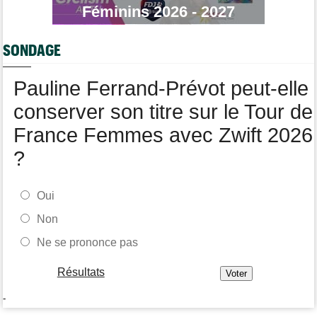
Robert Gesink : "Le cyclisme moderne est beaucoup plus
Féminins 2026 - 2027
propre..."
Tour de Pologne
08/08
SONDAGE
Joao Almeida a dû abandonner après une chute
Pauline Ferrand-Prévot peut-elle
conserver son titre sur le Tour de
France Femmes avec Zwift 2026
?
Oui
Non
Ne se prononce pas
Résultats
-