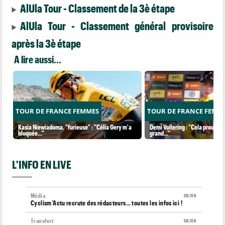
AlUla Tour - Classement de la 3è étape
AlUla Tour - Classement général provisoire
après la 3è étape
A lire aussi...
TOUR DE FRANCE FEMMES
TOUR DE FRANCE FEMM
Kasia Niewiadoma, "furieuse" : "Célia Gery m'a
Demi Vollering : "Cela prouve q
bloquée..."
grand..."
L'INFO EN LIVE
Média
08/08
Cyclism’Actu recrute des rédacteurs… toutes les infos ici !
Transfert
08/08