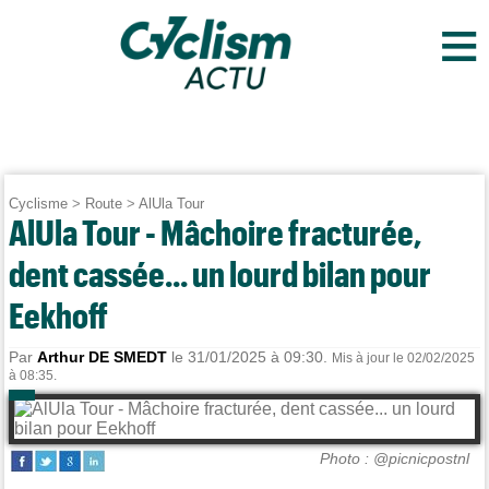
≡
Cyclisme
>
Route
>
AlUla Tour
AlUla Tour - Mâchoire fracturée,
dent cassée... un lourd bilan pour
Eekhoff
Par
Arthur DE SMEDT
le 31/01/2025 à 09:30.
Mis à jour le 02/02/2025
à 08:35.
Photo : @picnicpostnl