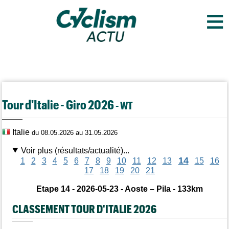
≡
Tour d'Italie - Giro 2026
- WT
Italie
du 08.05.2026 au 31.05.2026
Voir plus (résultats/actualité)...
14
1
2
3
4
5
6
7
8
9
10
11
12
13
15
16
17
18
19
20
21
Etape 14 - 2026-05-23 - Aoste – Pila - 133km
CLASSEMENT TOUR D'ITALIE 2026