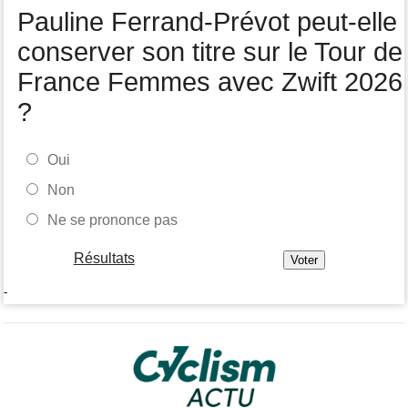
Pauline Ferrand-Prévot peut-elle
Tour de France Femmes
05/08
Marlen Reusser : "C'était différent du Mont Ventoux..."
conserver son titre sur le Tour de
France Femmes avec Zwift 2026
?
Oui
Non
Ne se prononce pas
Résultats
-