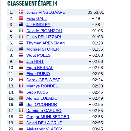
CLASSEMENT ÉTAPE 14
1.
Jonas VINGEGAARD
03:53:01
2.
Felix GALL
+ 49
3.
Jai HINDLEY
+ 58
4.
Davide PIGANZOLI
+ 01:03
5.
Giulio PELLIZZARI
+ 01:03
6.
Thymen ARENSMAN
+ 01:23
7.
Michael STORER
+ 01:35
8.
Wout POELS
+ 02:08
9.
Jan HIRT
+ 02:08
10.
Egan BERNAL
+ 02:08
11.
Einer RUBIO
+ 02:08
12.
Derek GEE-WEST
+ 02:24
13.
Mathys RONDEL
+ 02:30
14.
Sepp KUSS
+ 02:46
15.
Afonso EULALIO
+ 02:49
16.
Ben O'CONNOR
+ 02:55
17.
Damiano CARUSO
+ 02:55
18.
Gregor MUHLBERGER
+ 02:55
19.
David DE LA CRUZ
+ 02:55
20.
Aleksandr VLASOV
+ 03:45