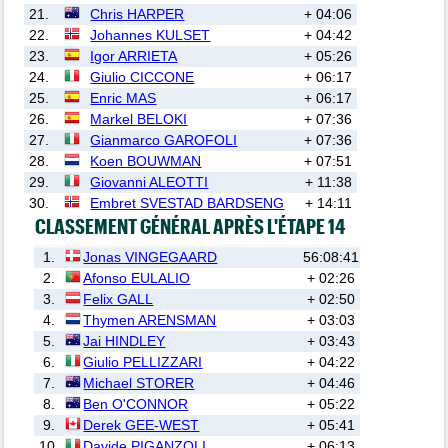
21.
Chris HARPER
+ 04:06
22.
Johannes KULSET
+ 04:42
23.
Igor ARRIETA
+ 05:26
24.
Giulio CICCONE
+ 06:17
25.
Enric MAS
+ 06:17
26.
Markel BELOKI
+ 07:36
27.
Gianmarco GAROFOLI
+ 07:36
28.
Koen BOUWMAN
+ 07:51
29.
Giovanni ALEOTTI
+ 11:38
30.
Embret SVESTAD BARDSENG
+ 14:11
CLASSEMENT GÉNÉRAL APRÈS L'ÉTAPE 14
1.
Jonas VINGEGAARD
56:08:41
2.
Afonso EULALIO
+ 02:26
3.
Felix GALL
+ 02:50
4.
Thymen ARENSMAN
+ 03:03
5.
Jai HINDLEY
+ 03:43
6.
Giulio PELLIZZARI
+ 04:22
7.
Michael STORER
+ 04:46
8.
Ben O'CONNOR
+ 05:22
9.
Derek GEE-WEST
+ 05:41
10.
Davide PIGANZOLI
+ 06:13