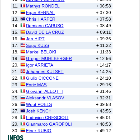
11.
Mathys RONDEL
+ 06:58
12.
Egan BERNAL
+ 07:30
13.
Chris HARPER
+ 07:58
14.
Damiano CARUSO
+ 08:49
15.
David DE LA CRUZ
+ 09:11
16.
Jan HIRT
+ 09:36
17.
Sepp KUSS
+ 11:22
18.
Markel BELOKI
+ 11:33
19.
Gregor MUHLBERGER
+ 12:56
20.
Igor ARRIETA
+ 14:17
21.
Johannes KULSET
+ 14:25
22.
Giulio CICCONE
+ 24:10
23.
Enric MAS
+ 29:16
24.
Giovanni ALEOTTI
+ 31:46
25.
Aleksandr VLASOV
+ 32:31
26.
Wout POELS
+ 39:58
27.
Josh KENCH
+ 43:56
28.
Ludovico CRESCIOLI
+ 45:01
29.
Gianmarco GAROFOLI
+ 48:53
30.
Einer RUBIO
+ 49:12
INFOS