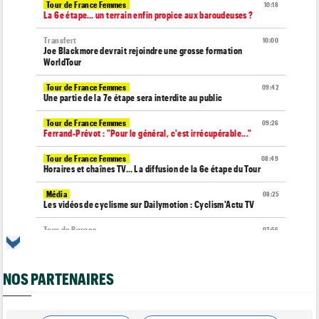
Tour de France Femmes
10:18
La 6e étape… un terrain enfin propice aux baroudeuses ?
Transfert
10:00
Joe Blackmore devrait rejoindre une grosse formation
WorldTour
Tour de France Femmes
09:42
Une partie de la 7e étape sera interdite au public
Tour de France Femmes
09:26
Ferrand-Prévot : "Pour le général, c'est irrécupérable..."
Tour de France Femmes
08:49
Horaires et chaînes TV… La diffusion de la 6e étape du Tour
Média
08:25
Les vidéos de cyclisme sur Dailymotion : Cyclism'Actu TV
Tour de Burgos
07:56
A quelle heure et sur quelle chaîne suivre la 3e étape à la TV ?
Agenda
07:33
NOS PARTENAIRES
Tour de France Femmes, Pologne, Burgos… au programme de la
semaine
Route
07:16