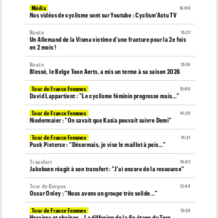
Média
16:00
Nos vidéos de cyclisme sont sur Youtube : Cyclism'Actu TV
Route
15:37
Un Allemand de la Visma victime d'une fracture pour la 2e fois
en 2 mois !
Route
15:18
Blessé, le Belge Toon Aerts, a mis un terme à sa saison 2026
Tour de France Femmes
15:00
David Lappartient : "Le cyclisme féminin progresse mais..."
Tour de France Femmes
14:39
Niedermaier : "On savait que Kasia pouvait suivre Demi"
Tour de France Femmes
14:21
Puck Pieterse : "Désormais, je vise le maillot à pois..."
Transfert
14:03
Jakobsen réagit à son transfert : "J'ai encore de la ressource"
Tour de Burgos
13:44
Oscar Onley : "Nous avons un groupe très solide..."
Tour de France Femmes
13:20
Horaires et chaînes… La diffusion de la 6e étape du Tour