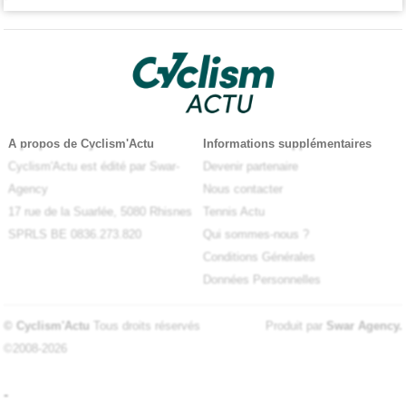
A propos de Cyclism'Actu
Informations supplémentaires
Cyclism'Actu est édité par Swar-
Devenir partenaire
Agency
Nous contacter
17 rue de la Suarlée, 5080 Rhisnes
Tennis Actu
SPRLS BE 0836.273.820
Qui sommes-nous ?
Conditions Générales
Données Personnelles
© Cyclism'Actu
Tous droits réservés
Produit par
Swar Agency
.
©2008-2026
-