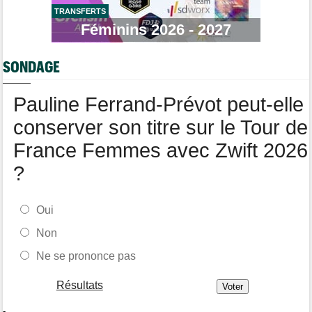
TRANSFERTS
Route
Féminins 2026 - 2027
10:50
Isaac Del Toro prolonge avec la formation UAE Team Emirates-
XRG
SONDAGE
Tour de Pologne
10:36
Diffusion TV... quelle heure et quelle chaîne la 4e étape ?
Pauline Ferrand-Prévot peut-elle
conserver son titre sur le Tour de
France Femmes avec Zwift 2026
?
Oui
Non
Ne se prononce pas
Résultats
-