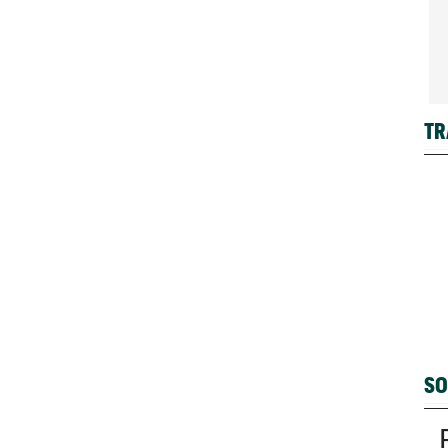
TR
SO