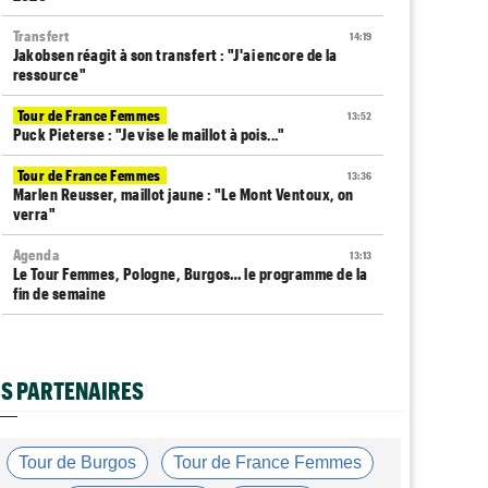
Transfert
14:19
Jakobsen réagit à son transfert : "J'ai encore de la
ressource"
Tour de France Femmes
13:52
Puck Pieterse : "Je vise le maillot à pois..."
Tour de France Femmes
13:36
Marlen Reusser, maillot jaune : "Le Mont Ventoux, on
verra"
Agenda
13:13
Le Tour Femmes, Pologne, Burgos… le programme de la
fin de semaine
Média
12:54
Cyclism’Actu recrute des rédacteurs… si cela vous
intéresse, c'est ici !
S PARTENAIRES
Route
12:34
Quels seront les prochains défis du champion du monde
Tadej Pogacar ?
Tour de Burgos
Tour de France Femmes