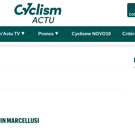
CO
►
►
m'Actu TV
Pronos
Cyclisme NOVO19
Crité
TIN MARCELLUSI