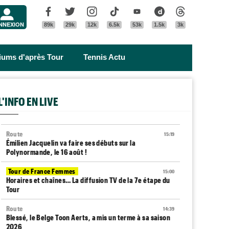
Menu
Facebook
Twitter
Instagram
Tik Tok
Youtube
Dailymotion
Threads
NNEXION
89k
29k
12k
6.5k
53k
1.5k
3k
riums d'après Tour
Tennis Actu
L'INFO EN LIVE
Route
15:19
Émilien Jacquelin va faire ses débuts sur la
Polynormande, le 16 août !
Tour de France Femmes
15:00
Horaires et chaînes… La diffusion TV de la 7e étape du
Tour
Route
14:39
Blessé, le Belge Toon Aerts, a mis un terme à sa saison
2026