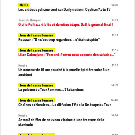
Média
16:36
Les vidéos cyclisme sont sur Dailymotion : Cyclism'Actu TV
Tour de Burgos
16:33
Giulio Pellizzari la 5e et dernière étape, Gall le général final !
Tour de France Femmes
15:53
Reusser : "On s'est trop regardées... c'était stupide"
Tour de France Femmes
15:35
Lilan Calmejane: "Ferrand-Prévot nous raconte des salades…"
Route
15:22
Un coureur de 16 ans touché à la moelle épinière suite à un
accident
Tour de France Femmes
14:59
La peloton du Tour Femmes... 21 abandons
Tour de France Femmes
14:48
Chaînes et Horaires… La diffusion TV de la 8e étape du Tour
Route
14:34
Anton Schiffer de nouveau victime d'une fracture de la
clavicule