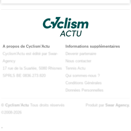
A propos de Cyclism'Actu
Informations supplémentaires
Cyclism'Actu est édité par Swar-
Devenir partenaire
Agency
Nous contacter
17 rue de la Suarlée, 5080 Rhisnes
Tennis Actu
SPRLS BE 0836.273.820
Qui sommes-nous ?
Conditions Générales
Données Personnelles
© Cyclism'Actu
Tous droits réservés
Produit par
Swar Agency
.
©2008-2026
-