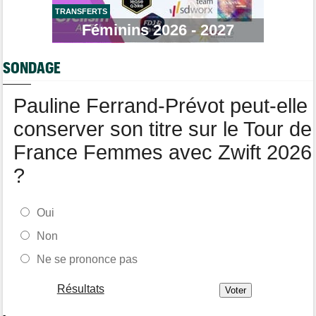
TRANSFERTS
Tour de France Femmes
Féminins 2026 - 2027
11:04
Demi Vollering : "J'aurais dû essayer plus tôt..."
Route
10:56
SONDAGE
Émilien Jacquelin va faire ses grands débuts en compétition le
16 août !
Pauline Ferrand-Prévot peut-elle
conserver son titre sur le Tour de
France Femmes avec Zwift 2026
?
Oui
Non
Ne se prononce pas
Résultats
-