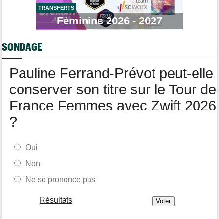
TRANSFERTS
Agenda
13:13
Le Tour Femmes, Pologne, Burgos… le programme de la fin de
Féminins 2026 - 2027
semaine
Tour de France Femmes
12:12
SONDAGE
Parcours, favoris, profil… La 7e étape et le Mont Ventoux !
Pauline Ferrand-Prévot peut-elle
conserver son titre sur le Tour de
France Femmes avec Zwift 2026
?
Oui
Non
Ne se prononce pas
Résultats
-