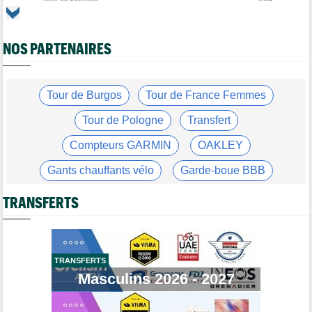
Tour de Pologne
17:56
Jan Christen : "J'ai dû me retenir pour ne pas attaquer trop tôt"
Tour de France Femmes
17:42
NOS PARTENAIRES
Kasia Niewiadoma fait coup double sur la 7e étape
Tour de Pologne
17:28
Joao Almeida a abandonné après une nouvelle chute
Tour de Burgos
Tour de France Femmes
Média
17:03
L'abonnement à Cyclism'Actu sans pub ni pop up : 9,99€ pour 1
Tour de Pologne
Transfert
an
Compteurs GARMIN
OAKLEY
Média
16:38
Les vidéos cyclisme sont sur Dailymotion : Cyclism'Actu TV
Gants chauffants vélo
Garde-boue BBB
Tour de Pologne
16:33
Casque ABUS
Jeu de Vélo
Jan Christen s'offre la 5e étape, trois français dans le top 5
TRANSFERTS
Brassard Fréquence Cardiaque
Tour de France Femmes
16:24
La startlist complète du Tour Femmes... déjà 16 abandons
Tour de France Femmes
13:52
TRANSFERTS
Puck Pieterse : "Je vise le maillot à pois..."
Masculins 2026 - 2027
Tour de France Femmes
13:36
Marlen Reusser, maillot jaune : "Le Mont Ventoux, on verra"