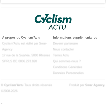
A propos de Cyclism'Actu
Informations supplémentaires
Cyclism'Actu est édité par Swar-
Devenir partenaire
Agency
Nous contacter
17 rue de la Suarlée, 5080 Rhisnes
Tennis Actu
SPRLS BE 0836.273.820
Qui sommes-nous ?
Conditions Générales
Données Personnelles
© Cyclism'Actu
Tous droits réservés
Produit par
Swar Agency
.
©2008-2026
-