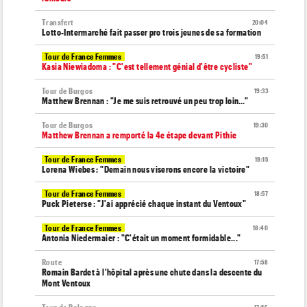
Transfert
20:04
Lotto-Intermarché fait passer pro trois jeunes de sa formation
Tour de France Femmes
19:51
Kasia Niewiadoma : "C'est tellement génial d'être cycliste"
Tour de Burgos
19:33
Matthew Brennan : "Je me suis retrouvé un peu trop loin…"
Tour de Burgos
19:30
Matthew Brennan a remporté la 4e étape devant Pithie
Tour de France Femmes
19:15
Lorena Wiebes : "Demain nous viserons encore la victoire"
Tour de France Femmes
18:57
Puck Pieterse : "J'ai apprécié chaque instant du Ventoux"
Tour de France Femmes
18:40
Antonia Niedermaier : "C'était un moment formidable..."
Route
17:58
Romain Bardet à l'hôpital après une chute dans la descente du
Mont Ventoux