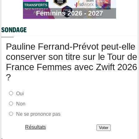
TRANSFERTS
Tour de France Femmes
Féminins 2026 - 2027
11:04
Demi Vollering : "J'aurais dû essayer plus tôt..."
Route
10:56
SONDAGE
Émilien Jacquelin va faire ses grands débuts en compétition le
16 août !
Pauline Ferrand-Prévot peut-elle
conserver son titre sur le Tour de
France Femmes avec Zwift 2026
?
Oui
Non
Ne se prononce pas
Résultats
-