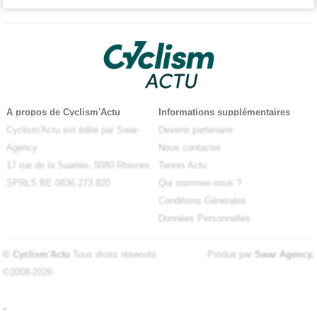
A propos de Cyclism'Actu
Informations supplémentaires
Cyclism'Actu est édité par Swar-
Devenir partenaire
Agency
Nous contacter
17 rue de la Suarlée, 5080 Rhisnes
Tennis Actu
SPRLS BE 0836.273.820
Qui sommes-nous ?
Conditions Générales
Données Personnelles
© Cyclism'Actu
Tous droits réservés
Produit par
Swar Agency
.
©2008-2026
-