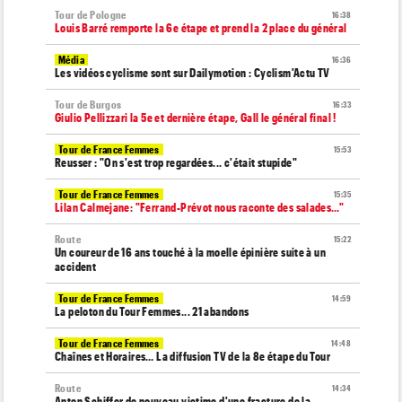
Tour de Pologne
16:38
Louis Barré remporte la 6e étape et prend la 2 place du général
Média
16:36
Les vidéos cyclisme sont sur Dailymotion : Cyclism'Actu TV
Tour de Burgos
16:33
Giulio Pellizzari la 5e et dernière étape, Gall le général final !
Tour de France Femmes
15:53
Reusser : "On s'est trop regardées... c'était stupide"
Tour de France Femmes
15:35
Lilan Calmejane: "Ferrand-Prévot nous raconte des salades…"
Route
15:22
Un coureur de 16 ans touché à la moelle épinière suite à un
accident
Tour de France Femmes
14:59
La peloton du Tour Femmes... 21 abandons
Tour de France Femmes
14:48
Chaînes et Horaires… La diffusion TV de la 8e étape du Tour
Route
14:34
Anton Schiffer de nouveau victime d'une fracture de la