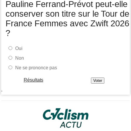
Pauline Ferrand-Prévot peut-elle
Tour de Pologne
07:10
conserver son titre sur le Tour de
Diffusion TV... quelle heure et quelle chaîne la 5e étape ?
France Femmes avec Zwift 2026
?
Oui
Non
Ne se prononce pas
Résultats
-