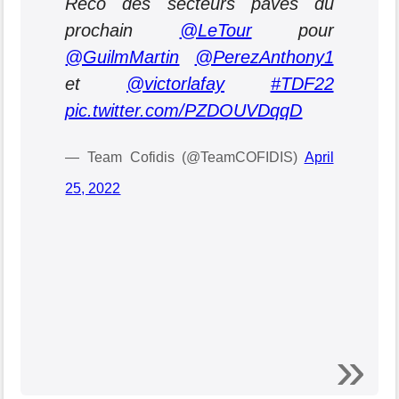
Reco des secteurs pavés du
prochain
@LeTour
pour
@GuilmMartin
@PerezAnthony1
et
@victorlafay
#TDF22
pic.twitter.com/PZDOUVDqqD
— Team Cofidis (@TeamCOFIDIS)
April
25, 2022