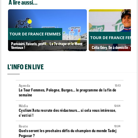
A lire aussi...
TOUR DE FRANCE FEMMES
TOUR DE FRANCE FEMM
Parcours, favoris, profil… La 7e étape et le Mont
Ventoux !
Célia Géry, 5e à domicile : "J'ai
L'INFO EN LIVE
Agenda
13:13
Le Tour Femmes, Pologne, Burgos… le programme de la fin de
semaine
Média
12:54
Cyclism’Actu recrute des rédacteurs… si cela vous intéresse,
c'est ici !
Route
12:34
Quels seront les prochains défis du champion du monde Tadej
Pogacar ?