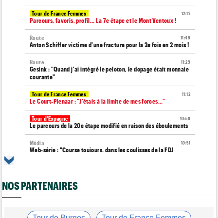
Tour de France Femmes
12:12
Parcours, favoris, profil… La 7e étape et le Mont Ventoux !
Route
11:49
Anton Schiffer victime d'une fracture pour la 2e fois en 2 mois !
Route
11:29
Gesink : "Quand j'ai intégré le peloton, le dopage était monnaie
courante"
Tour de France Femmes
11:12
Le Court-Pienaar : "J’étais à la limite de mes forces..."
Tour d'Espagne
10:56
Le parcours de la 20e étape modifié en raison des éboulements
Média
10:51
Web-série : "Course toujours, dans les coulisses de la FDJ
United Series"
Route
10:45
Émilien Jacquelin va effectuer ses débuts sur la Polynormande,
NOS PARTENAIRES
le 16 août !
Transfert
10:27
Soudal Quick-Step a recruté un talentueux sprinteur allemand
Tour de Burgos
Tour de France Femmes