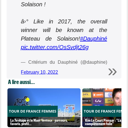
Solaison !
â›° Like in 2017, the overall
winner will be known at the
Plateau de Solaison!
#Dauphiné
pic.twitter.com/OsSvdjt26g
— Critérium du Dauphiné (@dauphine)
February 10, 2022
A lire aussi...
TOUR DE FRANCE FEMMES
TOUR DE FRANCE FEMM
La 7e étape et le Mont Ventoux : parcours,
Kim Le Court Pienaar : "La cour
favoris, profil…
complètement folle"