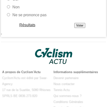
Non
Ne se prononce pas
Résultats
-
A propos de Cyclism'Actu
Informations supplémentaires
Cyclism'Actu est édité par Swar-
Devenir partenaire
Agency
Nous contacter
17 rue de la Suarlée, 5080 Rhisnes
Tennis Actu
SPRLS BE 0836.273.820
Qui sommes-nous ?
Conditions Générales