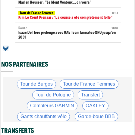
Marlen Reusser : "Le Mont Ventoux... on verra"
Tour de France Femmes
19:13
Kim Le Court Pienaar : "La course a été complètement folle"
Route
18:58
Isaac Del Toro prolonge avec UAE Team Emirates-XRG jusqu'en
2031
Tour de Burgos
18:37
Felix Gall : "J’espère conserver ce maillot de leader"
NOS PARTENAIRES
Agenda
18:19
Tour Femmes, Pologne, Burgos… au programme de la fin de
semaine
Tour de France Femmes
Tour de Burgos
Tour de France Femmes
17:53
Kim Le Court remporte la 6e étape ! Cédrine Kerbaol 2e
Tour de Pologne
Transfert
Tour de France Femmes
17:43
Une portion de la 7e étape sera interdite au public
Compteurs GARMIN
OAKLEY
Tour de Pologne
17:11
Gants chauffants vélo
Garde-boue BBB
Bart Lemmen fait coup double sur la 4e étape, UAE déçoit !
Casque ABUS
Jeu de Vélo
Média
TRANSFERTS
16:47
Votre abonnement à Cyclism'Actu sans pub ni pop up : 9,99€