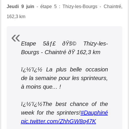
Jeudi 9 juin
- étape 5 : Thizy-les-Bourgs - Chaintré,
162,3 km
Etape 5âƒ£ ðŸš© Thizy-les-
Bourgs - Chaintré ðŸ 162,3 km
ï¿½'ï¿½ La plus belle occasion
de la semaine pour les sprinteurs,
à moins que... !
ï¿½'ï¿½The best chance of the
week for the sprinters!
#Dauphiné
pic.twitter.com/ZhhGW8q47K