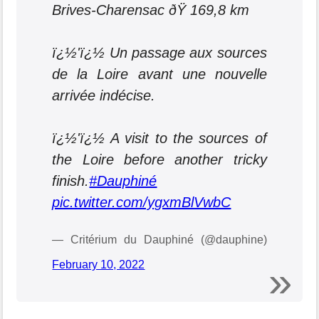
Brives-Charensac ðŸ 169,8 km
ï¿½'ï¿½ Un passage aux sources
de la Loire avant une nouvelle
arrivée indécise.
ï¿½'ï¿½ A visit to the sources of
the Loire before another tricky
finish.
#Dauphiné
pic.twitter.com/ygxmBlVwbC
— Critérium du Dauphiné (@dauphine)
February 10, 2022