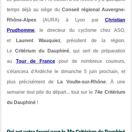
temps déjà au siège du
Conseil régional Auvergne-
Rhône-Alpes
(AURA) à Lyon par
Christian
Prudhomme
, le directeur du cyclisme chez ASO,
et
Laurent Wauquiez
, président de la région.
Le
Critérium du Dauphiné
, qui sert de préparation
au
Tour de France
pour de nombreux coureurs,
s'élancera d'Ardèche le dimanche 5 juin prochain, et
plus précisément de
La Voulte-sur-Rhône
. À une
semaine tout pile du départ... tout sur le
74e Critérium
du Dauphiné
!
Qui est votre favori pour le 74e Critérium du Dauphiné