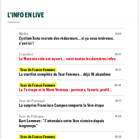
L'INFO EN LIVE
Média
21:05
Cyclism’Actu recrute des rédacteurs… si ça vous intéresse,
c'est ici !
Transfert
20:57
Le Mercato vélo est ouvert... voici toutes les dernières infos
Tour de France Femmes
20:51
La startlist complète du Tour Femmes... déjà 16 abandons
Tour de France Femmes
20:38
La 7e étape et le Mont Ventoux : parcours, favoris, profil…
Tour du Portugal
20:17
La surprise Francisco Campos remporte la 1ère étape
Tour de Pologne
19:59
Bart Lemmen : "J'attendais cette 1ère victoire depuis
longtemps"
Tour de France Femmes
19:38