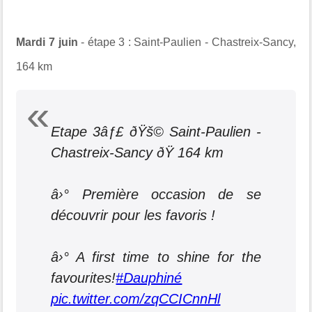
Mardi 7 juin
- étape 3 : Saint-Paulien - Chastreix-Sancy,
164 km
Etape 3âƒ£ ðŸš© Saint-Paulien -
Chastreix-Sancy ðŸ 164 km
â›° Première occasion de se
découvrir pour les favoris !
â›° A first time to shine for the
favourites!
#Dauphiné
pic.twitter.com/zqCCICnnHl