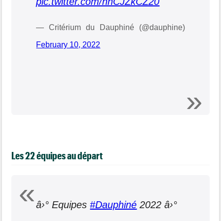
pic.twitter.com/nhCJZkCZ20
— Critérium du Dauphiné (@dauphine)
February 10, 2022
Les 22 équipes au départ
â›° Equipes
#Dauphiné
2022 â›°