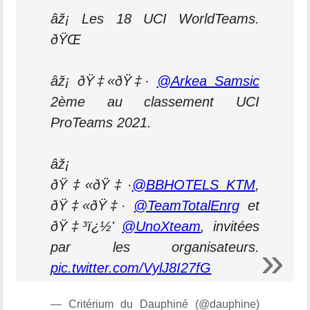
âž¡ Les 18 UCI WorldTeams.
ðŸŒ
âž¡ ðŸ‡«ðŸ‡·
@Arkea_Samsic
2ème au classement UCI
ProTeams 2021.
âž¡
ðŸ‡«ðŸ‡·
@BBHOTELS_KTM
,
ðŸ‡«ðŸ‡·
@TeamTotalEnrg
et
ðŸ‡³ï¿½'
@UnoXteam
, invitées
par les organisateurs.
pic.twitter.com/VylJ8I27fG
— Critérium du Dauphiné (@dauphine)