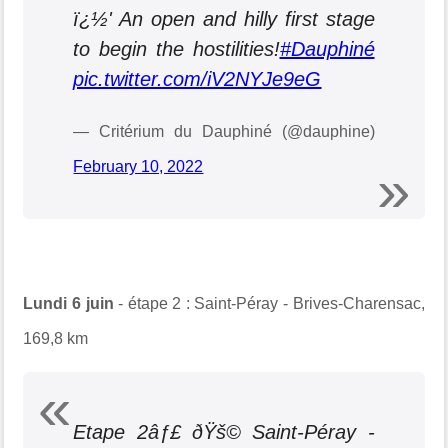
ï¿½'‍ An open and hilly first stage
to begin the hostilities!
#Dauphiné
pic.twitter.com/iV2NYJe9eG
— Critérium du Dauphiné (@dauphine)
February 10, 2022
Lundi 6 juin
- étape 2 : Saint-Péray - Brives-Charensac,
169,8 km
Etape 2âƒ£ ðŸš© Saint-Péray -