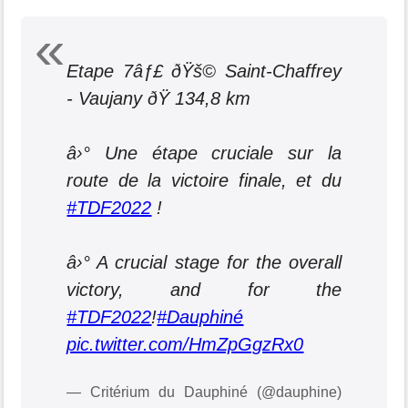
Etape 7âƒ£ ðŸš© Saint-Chaffrey
- Vaujany ðŸ 134,8 km
â›° Une étape cruciale sur la
route de la victoire finale, et du
#TDF2022
!
â›° A crucial stage for the overall
victory, and for the
#TDF2022
!
#Dauphiné
pic.twitter.com/HmZpGgzRx0
— Critérium du Dauphiné (@dauphine)