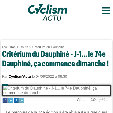
≡
Cyclisme
>
Route
>
Critérium du Dauphiné
Critérium du Dauphiné - J-1... le 74e
Dauphiné, ça commence dimanche !
Par
Cyclism'Actu
le 04/06/2022 à 08:30
Photo : @Dauphiné
Le parcours de la 74e édition a été révélé il y a quelques