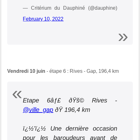
— Critérium du Dauphiné (@dauphine)
February 10, 2022
Vendredi 10 juin
- étape 6 : Rives - Gap, 196,4 km
Etape 6âƒ£ ðŸš© Rives -
@ville_gap
ðŸ 196,4 km
ï¿½'ï¿½ Une dernière occasion
pour les baroudeurs avant de