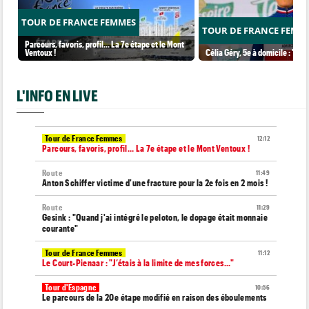
TOUR DE FRANCE FEMMES
TOUR DE FRANCE FEMM
Parcours, favoris, profil… La 7e étape et le Mont
Ventoux !
Célia Géry, 5e à domicile : "J'ai
L'INFO EN LIVE
Tour de France Femmes
12:12
Parcours, favoris, profil… La 7e étape et le Mont Ventoux !
Route
11:49
Anton Schiffer victime d'une fracture pour la 2e fois en 2 mois !
Route
11:29
Gesink : "Quand j'ai intégré le peloton, le dopage était monnaie
courante"
Tour de France Femmes
11:12
Le Court-Pienaar : "J’étais à la limite de mes forces..."
Tour d'Espagne
10:56
Le parcours de la 20e étape modifié en raison des éboulements