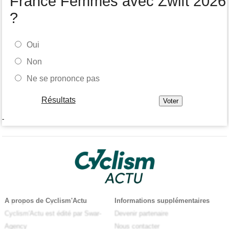
France Femmes avec Zwift 2026
?
Oui
Non
Ne se prononce pas
Résultats
-
A propos de Cyclism'Actu
Informations supplémentaires
Cyclism'Actu est édité par Swar-
Devenir partenaire
Agency
Nous contacter