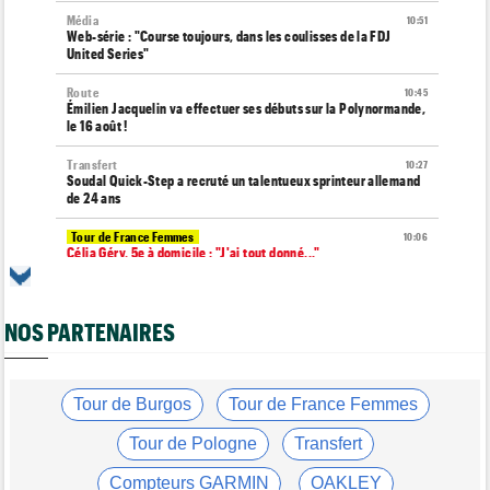
Média
10:51
Web-série : "Course toujours, dans les coulisses de la FDJ
United Series"
Route
10:45
Émilien Jacquelin va effectuer ses débuts sur la Polynormande,
le 16 août !
Transfert
10:27
Soudal Quick-Step a recruté un talentueux sprinteur allemand
de 24 ans
Tour de France Femmes
10:06
Célia Géry, 5e à domicile : "J'ai tout donné..."
Route
10:01
Isaac Del Toro a prolongé avec UAE Team Emirates-XRG
jusqu'en 2031
NOS PARTENAIRES
Tour de France Femmes
09:45
Cédrine Kerbaol : "Terminer deuxième, c'est un peu amer"
Tour de Burgos
Tour de France Femmes
Tour de France Femmes
08:49
Horaires et chaînes… La diffusion TV de la 7e étape du Tour
Tour de Pologne
Transfert
Média
08:25
Compteurs GARMIN
OAKLEY
Les vidéos cyclisme sont sur Dailymotion : Cyclism'Actu TV