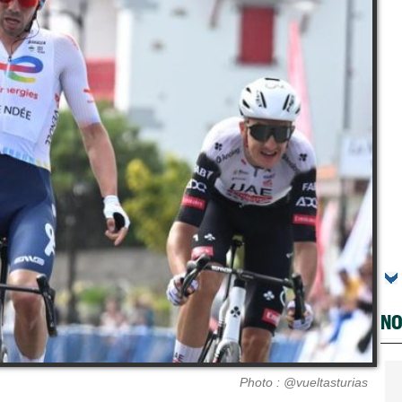
NO
Photo : @vueltasturias