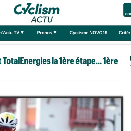
CO
►
►
m'Actu TV
Pronos
Cyclisme NOVO19
Crité
t TotalEnergies la 1ère étape... 1ère