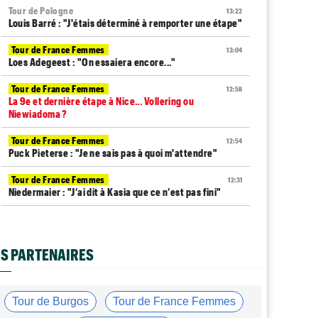
Tour de Pologne
13:22
Louis Barré : "J'étais déterminé à remporter une étape"
Tour de France Femmes
13:04
Loes Adegeest : "On essaiera encore..."
Tour de France Femmes
12:58
La 9e et dernière étape à Nice... Vollering ou
Niewiadoma ?
Tour de France Femmes
12:54
Puck Pieterse : "Je ne sais pas à quoi m'attendre"
Tour de France Femmes
12:31
Niedermaier : "J’ai dit à Kasia que ce n’est pas fini"
Tour de France Femmes
12:13
Lorena Wiebes : "Je dois encore finir..."
S PARTENAIRES
Tour d'Espagne
11:59
Pas encore remis, Primoz Roglic pourrait manquer La
Vuelta
Tour de Burgos
Tour de France Femmes
Tour de France
11:38