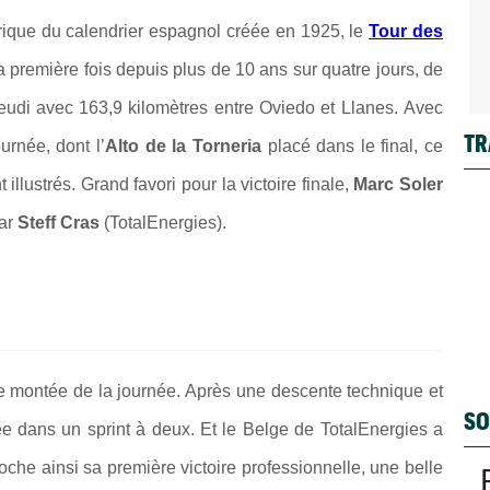
orique du calendrier espagnol créée en 1925, le
Tour des
 première fois depuis plus de 10 ans sur quatre jours, de
jeudi avec 163,9 kilomètres entre Oviedo et Llanes.
Avec
TR
ournée, dont l’
Alto de la Torneria
placé dans le final, ce
illustrés. Grand favori pour la victoire finale,
Marc Soler
par
Steff Cras
(TotalEnergies).
e montée de la journée. Après une descente technique et
SO
uée dans un sprint à deux. Et le Belge de TotalEnergies a
croche ainsi sa première victoire professionnelle, une belle