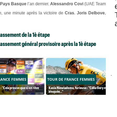
 Pays Basque
l’an dernier.
Alessandro Covi
(UAE Team
e, une minute après la victoire de
Cras
.
Joris Delbove
,
lassement de la 1è étape
lassement général provisoire après la 1è étape
-
RANCE FEMMES
TOUR DE FRANCE FEMMES
 : "Cela prouve que si on rêve
Kasia Niewiadoma, furieuse : "Célia Gery m'a
bloquée..."