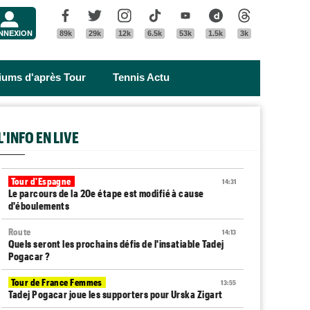
Menu
Facebook
Twitter
Instagram
Tik Tok
Youtube
Dailymotion
Threads
NNEXION
89k
29k
12k
6.5k
53k
1.5k
3k
riums d'après Tour
Tennis Actu
L'INFO EN LIVE
Tour d'Espagne
14:31
Le parcours de la 20e étape est modifié à cause
d'éboulements
Route
14:13
Quels seront les prochains défis de l'insatiable Tadej
Pogacar ?
Tour de France Femmes
13:55
Tadej Pogacar joue les supporters pour Urska Zigart