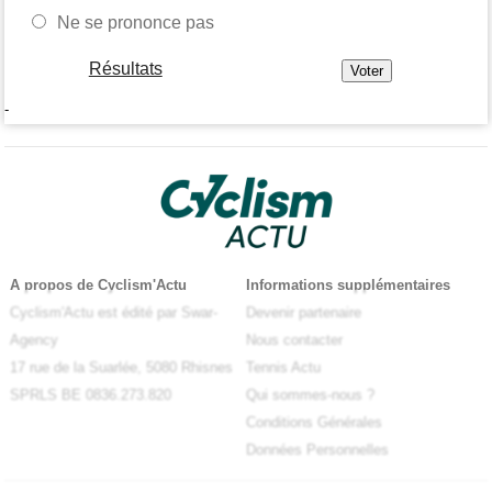
Ne se prononce pas
Résultats
-
A propos de Cyclism'Actu
Informations supplémentaires
Cyclism'Actu est édité par Swar-
Devenir partenaire
Agency
Nous contacter
17 rue de la Suarlée, 5080 Rhisnes
Tennis Actu
SPRLS BE 0836.273.820
Qui sommes-nous ?
Conditions Générales
Données Personnelles