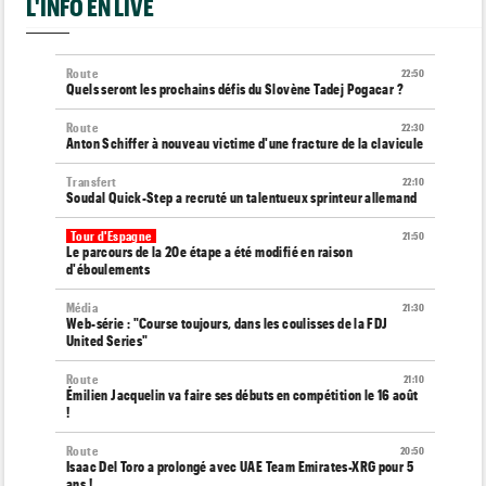
L'INFO EN LIVE
Route
22:50
Quels seront les prochains défis du Slovène Tadej Pogacar ?
Route
22:30
Anton Schiffer à nouveau victime d'une fracture de la clavicule
Transfert
22:10
Soudal Quick-Step a recruté un talentueux sprinteur allemand
Tour d'Espagne
21:50
Le parcours de la 20e étape a été modifié en raison
d'éboulements
Média
21:30
Web-série : "Course toujours, dans les coulisses de la FDJ
United Series"
Route
21:10
Émilien Jacquelin va faire ses débuts en compétition le 16 août
!
Route
20:50
Isaac Del Toro a prolongé avec UAE Team Emirates-XRG pour 5
ans !