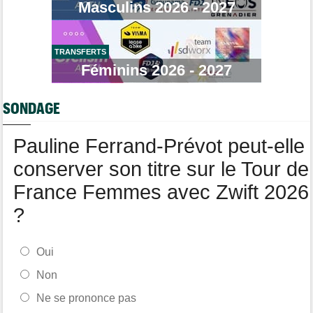
Masculins 2026 - 2027
Transfert
08/08
Lotto-Intermarché fait passer pro trois jeunes de sa formation
TRANSFERTS
Transfert
08/08
Joe Blackmore devrait signer chez une armada du WorldTour
Féminins 2026 - 2027
Route
08/08
Émilien Jacquelin va faire ses débuts en compétition le 16 août
SONDAGE
!
Pauline Ferrand-Prévot peut-elle
conserver son titre sur le Tour de
France Femmes avec Zwift 2026
?
Oui
Non
Ne se prononce pas