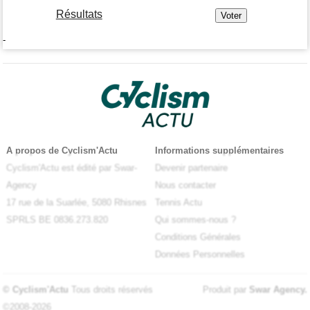
Résultats
-
A propos de Cyclism'Actu
Informations supplémentaires
Cyclism'Actu est édité par Swar-
Devenir partenaire
Agency
Nous contacter
17 rue de la Suarlée, 5080 Rhisnes
Tennis Actu
SPRLS BE 0836.273.820
Qui sommes-nous ?
Conditions Générales
Données Personnelles
© Cyclism'Actu
Tous droits réservés
Produit par
Swar Agency
.
©2008-2026