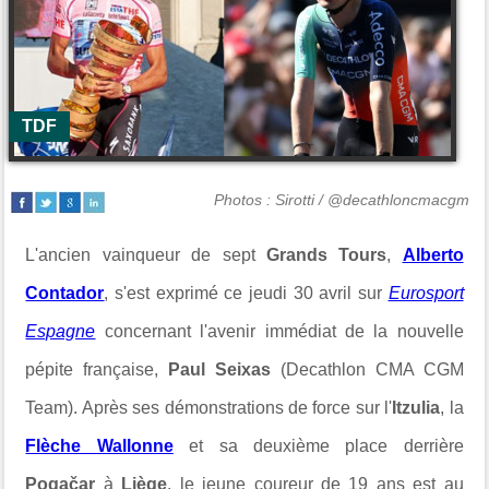
TDF
Photos : Sirotti / @decathloncmacgm
L'ancien vainqueur de sept
Grands Tours
,
Alberto
Contador
, s'est exprimé ce jeudi 30 avril sur
Eurosport
Espagne
concernant l'avenir immédiat de la nouvelle
pépite française,
Paul Seixas
(Decathlon CMA CGM
Team). Après ses démonstrations de force sur l'
Itzulia
, la
Flèche Wallonne
et sa deuxième place derrière
Pogačar
à
Liège
, le jeune coureur de 19 ans est au