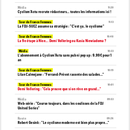
Média
11:20
Cyclism’Actu recrute rédacteurs… toutes les informations ici !
Tour de France Femmes
11:13
La FDJ-SUEZ assume sa stratégie : "C'est ça, le cyclisme"
Tour de France Femmes
10:48
La 9e étape à Nice... Demi Vollering ou Kasia Niewiadoma ?
Média
10:33
L'abonnement à Cyclism'Actu sans pub ni pop up : 9,99€ pour 1
an
Tour de France Femmes
10:19
Lilan Calmejane : "Ferrand-Prévot raconte des salades…"
Tour de France Femmes
10:01
Demi Vollering : "Cela prouve que si on rêve en grand..."
Média
09:53
Web-série : "Course toujours, dans les coulisses de la FDJ
United Series"
Route
09:26
Robert Gesink : "Le cyclisme moderne est bien plus propre..."