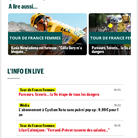
A lire aussi...
TOUR DE FRANCE FEMMES
TOUR DE FRANCE FEMM
Kasia Niewiadoma est furieuse : "Célia Gery m'a
Parcours, favoris… la 9e étape 
bloquée..."
dangers
L'INFO EN LIVE
Tour de France Femmes
10:45
Parcours, favoris… la 9e étape de tous les dangers
Média
10:33
L'abonnement à Cyclism'Actu sans pub ni pop up : 9,99€ pour 1
an
Tour de France Femmes
10:19
Lilan Calmejane: "Ferrand-Prévot raconte des salades…"