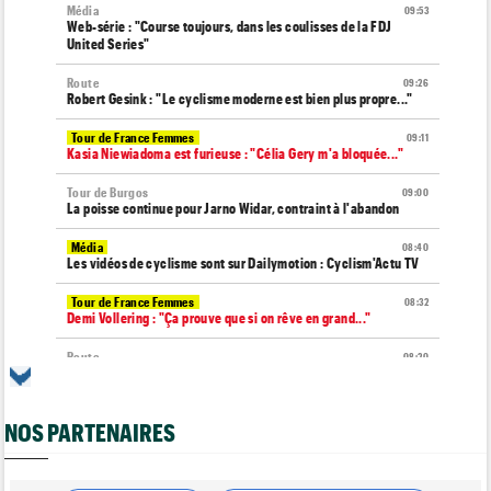
Média
09:53
Web-série : "Course toujours, dans les coulisses de la FDJ
United Series"
Route
09:26
Robert Gesink : "Le cyclisme moderne est bien plus propre..."
Tour de France Femmes
09:11
Kasia Niewiadoma est furieuse : "Célia Gery m'a bloquée..."
Tour de Burgos
09:00
La poisse continue pour Jarno Widar, contraint à l'abandon
Média
08:40
Les vidéos de cyclisme sont sur Dailymotion : Cyclism'Actu TV
Tour de France Femmes
08:32
Demi Vollering : "Ça prouve que si on rêve en grand..."
Route
08:20
Un espoir de 16 ans très lourdement blessé, percuté par une
voiture !
NOS PARTENAIRES
Tour de France Femmes
08:00
La peloton du Tour de France Femmes... 21 abandons
Route
07:40