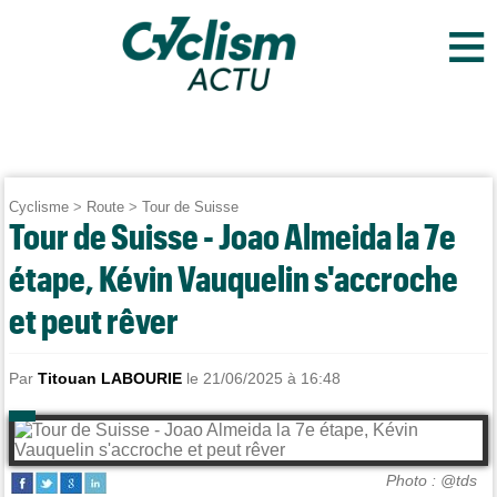
≡
Cyclisme
>
Route
>
Tour de Suisse
Tour de Suisse - Joao Almeida la 7e
étape, Kévin Vauquelin s'accroche
et peut rêver
Par
Titouan LABOURIE
le 21/06/2025 à 16:48
Photo : @tds