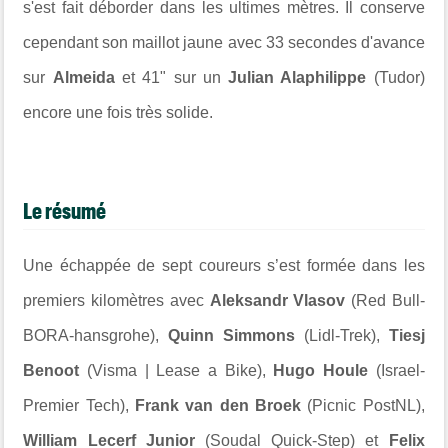
s'est fait déborder dans les ultimes mètres. Il conserve
cependant son maillot jaune avec 33 secondes d'avance
sur
Almeida
et 41" sur un
Julian Alaphilippe
(Tudor)
encore une fois très solide.
Le résumé
Une échappée de sept coureurs s’est formée dans les
premiers kilomètres avec
Aleksandr Vlasov
(Red Bull-
BORA-hansgrohe),
Quinn Simmons
(Lidl-Trek),
Tiesj
Benoot
(Visma | Lease a Bike),
Hugo Houle
(Israel-
Premier Tech),
Frank van den Broek
(Picnic PostNL),
William Lecerf Junior
(Soudal Quick-Step) et
Felix