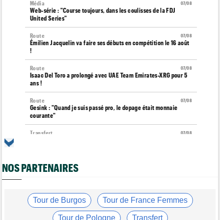
Média
07/08
Web-série : "Course toujours, dans les coulisses de la FDJ
United Series"
Route
07/08
Émilien Jacquelin va faire ses débuts en compétition le 16 août
!
Route
07/08
Isaac Del Toro a prolongé avec UAE Team Emirates-XRG pour 5
ans !
Route
07/08
Gesink : "Quand je suis passé pro, le dopage était monnaie
courante"
Transfert
07/08
Le Mercato vélo est ouvert... toutes les dernières infos et
rumeurs
NOS PARTENAIRES
Transfert
07/08
Lotto-Intermarché fait passer pro trois jeunes de sa formation
Tour de France Femmes
07/08
Kasia Niewiadoma : "C'est tellement génial d'être cycliste"
Tour de Burgos
Tour de France Femmes
Tour de Burgos
07/08
Tour de Pologne
Transfert