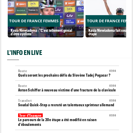
TOUR DE FRANCE FEMMES
TOUR DE FRANCE FEMM
Kasia Niewiadoma : "C'est tellement génial
Kasia Niewiadoma fait coup dou
d'être cycliste"
étape
L'INFO EN LIVE
Route
07/08
Quels seront les prochains défis du Slovène Tadej Pogacar ?
Route
07/08
Anton Schiffer à nouveau victime d'une fracture de la clavicule
Transfert
07/08
Soudal Quick-Step a recruté un talentueux sprinteur allemand
Tour d'Espagne
07/08
Le parcours de la 20e étape a été modifié en raison
d'éboulements