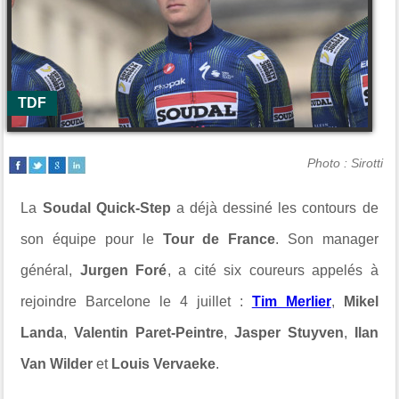
TDF
Photo : Sirotti
La
Soudal Quick-Step
a déjà dessiné les contours de
son équipe pour le
Tour de France
. Son manager
général,
Jurgen Foré
, a cité six coureurs appelés à
rejoindre Barcelone le 4 juillet :
Tim Merlier
,
Mikel
Landa
,
Valentin Paret-Peintre
,
Jasper Stuyven
,
Ilan
Van Wilder
et
Louis Vervaeke
.