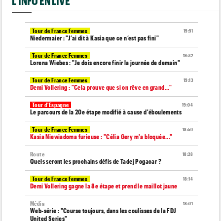
L'INFO EN LIVE
Tour de France Femmes
19:51
Niedermaier : "J’ai dit à Kasia que ce n’est pas fini"
Tour de France Femmes
19:32
Lorena Wiebes : "Je dois encore finir la journée de demain"
Tour de France Femmes
19:13
Demi Vollering : "Cela prouve que si on rêve en grand..."
Tour d'Espagne
19:04
Le parcours de la 20e étape modifié à cause d'éboulements
Tour de France Femmes
18:50
Kasia Niewiadoma furieuse : "Célia Gery m'a bloquée..."
Route
18:28
Quels seront les prochains défis de Tadej Pogacar ?
Tour de France Femmes
18:14
Demi Vollering gagne la 8e étape et prend le maillot jaune
Média
18:01
Web-série : "Course toujours, dans les coulisses de la FDJ
United Series"