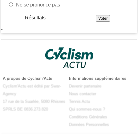
Ne se prononce pas
Résultats
-
A propos de Cyclism'Actu
Informations supplémentaires
Cyclism'Actu est édité par Swar-
Devenir partenaire
Agency
Nous contacter
17 rue de la Suarlée, 5080 Rhisnes
Tennis Actu
SPRLS BE 0836.273.820
Qui sommes-nous ?
Conditions Générales
Données Personnelles