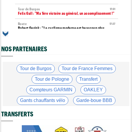
Tour de Burgos
17:51
Felix Gall : "Ma 1ère victoire au général, un accomplissement !"
Route
17:37
Robert Gesink : "Le cyclisme moderne est beaucoup plus
propre..."
Tour de Pologne
17:16
NOS PARTENAIRES
Joao Almeida a dû abandonner après une chute
Tour de Burgos
16:57
Nouveau coup d'arrêt pour Jarno Widar, contraint à l'abandon
Tour de Burgos
Tour de France Femmes
Tour de Pologne
16:38
Louis Barré remporte la 6e étape et prend la 2e place du
Tour de Pologne
Transfert
général
Compteurs GARMIN
OAKLEY
Média
16:36
Les vidéos cyclisme sont sur Dailymotion : Cyclism'Actu TV
Gants chauffants vélo
Garde-boue BBB
Tour de Burgos
16:33
Casque ABUS
Jeu de Vélo
Giulio Pellizzari la 5e et dernière étape, Gall le général final !
TRANSFERTS
Brassard Fréquence Cardiaque
Tour de France Femmes
15:53
Reusser : "On s'est trop regardées... c'était stupide"