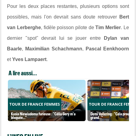
Pour les deux places restantes, plusieurs options sont
possibles, mais l'on devrait sans doute retrouver
Bert
van Lerberghe
, fidèle poisson pilote de
Tim Merlier
. Le
dernier "spot" devrait lui se jouer entre
Dylan van
Baarle
,
Maximilian Schachmann
,
Pascal Eenkhoorn
et
Yves Lampaert
.
A lire aussi...
TOUR DE FRANCE FEMMES
TOUR DE FRANCE FEMM
Kasia Niewiadoma furieuse : "Célia Gery m'a
Demi Vollering : "Cela prouve q
bloquée..."
grand..."