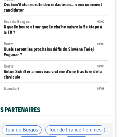
Cyclism’Actu recrute des rédacteurs… voici comment
candidater
Tour de Burgos
07:00
A quelle heure et sur quelle chaîne suivre la 5e étape à
la TV ?
Route
07/08
Quels seront les prochains défis du Slovène Tadej
Pogacar ?
Route
07/08
Anton Schiffer à nouveau victime d'une fracture de la
clavicule
Transfert
07/08
Soudal Quick-Step a recruté un talentueux sprinteur
allemand
S PARTENAIRES
Tour d'Espagne
07/08
Le parcours de la 20e étape a été modifié en raison
d'éboulements
Tour de Burgos
Tour de France Femmes
Média
07/08