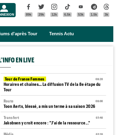
Menu
Facebook
Twitter
Instagram
Tik Tok
Youtube
Dailymotion
Threads
NNEXION
89k
29k
12k
6.5k
53k
1.5k
3k
riums d'après Tour
Tennis Actu
L'INFO EN LIVE
Tour de France Femmes
08:20
Horaires et chaînes… La diffusion TV de la 8e étape du
Tour
Route
08:00
Toon Aerts, blessé, a mis un terme à sa saison 2026
Transfert
07:40
Jakobsen y croit encore : "J'ai de la ressource..."
Média
07:20