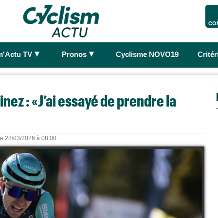
CO
►
►
m'Actu TV
Pronos
Cyclisme NOVO19
Crité
nez : «J’ai essayé de prendre la
 le 28/03/2026 à 08:00.