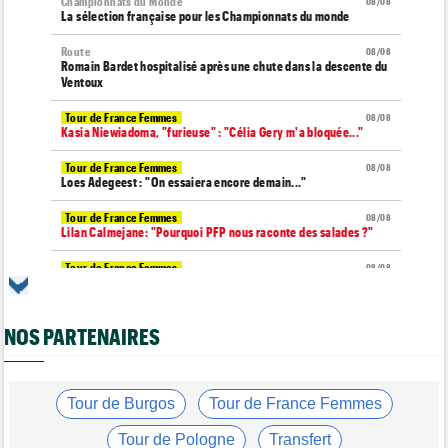
Championnats du Monde
08/08
La sélection française pour les Championnats du monde
Route
08/08
Romain Bardet hospitalisé après une chute dans la descente du
Ventoux
Tour de France Femmes
08/08
Kasia Niewiadoma, "furieuse" : "Célia Gery m'a bloquée..."
Tour de France Femmes
08/08
Loes Adegeest : "On essaiera encore demain..."
Tour de France Femmes
08/08
Lilan Calmejane: "Pourquoi PFP nous raconte des salades ?"
Tour de France Femmes
08/08
Puck Pieterse : "Je ne sais pas à quoi m'attendre demain"
Tour de France Femmes
08/08
NOS PARTENAIRES
Niedermaier : "J’ai dit à Kasia que ce n’est pas fini"
Tour de Burgos
08/08
Felix Gall : "Ma 1ère victoire au général : un accomplissement !"
Tour de Burgos
Tour de France Femmes
Tour de France Femmes
08/08
Lorena Wiebes : "Je dois encore finir la journée de demain"
Tour de Pologne
Transfert