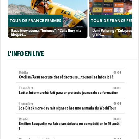
TOUR DE FRANCE FEMMES
TOUR DE FRANCE FEMM
Kasia Niewiadoma, "furieuse" : "Célia Gery m'a
Demi Vollering : "Cela prouve q
bloquée..."
grand..."
L'INFO EN LIVE
Média
08/08
Cyclism’Actu recrute des rédacteurs… toutes les infos ici !
Transfert
08/08
Lotto-Intermarché fait passer pro trois jeunes de sa formation
Transfert
08/08
Joe Blackmore devrait signer chez une armada du WorldTour
Route
08/08
Émilien Jacquelin va faire ses débuts en compétition le 16 août
!