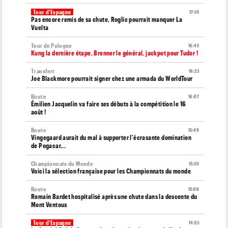
Tour d'Espagne
17:10
Pas encore remis de sa chute, Roglic pourrait manquer La
Vuelta
Tour de Pologne
16:45
Kung la dernière étape, Brenner le général, jackpot pour Tudor !
Transfert
16:23
Joe Blackmore pourrait signer chez une armada du WorldTour
Route
16:07
Émilien Jacquelin va faire ses débuts à la compétition le 16
août !
Route
15:49
Vingegaard aurait du mal à supporter l'écrasante domination
de Pogacar...
Championnats du Monde
15:30
Voici la sélection française pour les Championnats du monde
Route
15:08
Romain Bardet hospitalisé après une chute dans la descente du
Mont Ventoux
Tour d'Espagne
14:53