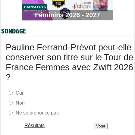
Tour de France Femmes
12:13
Lorena Wiebes : "Je dois encore finir..."
TRANSFERTS
Féminins 2026 - 2027
Tour de France
11:38
Dorian Godon a fini le Tour avec quatre côtes fracturées
SONDAGE
Média
11:20
Cyclism’Actu recrute rédacteurs… toutes les informations ici !
Pauline Ferrand-Prévot peut-elle
conserver son titre sur le Tour de
France Femmes avec Zwift 2026
?
Oui
Non
Ne se prononce pas
Résultats