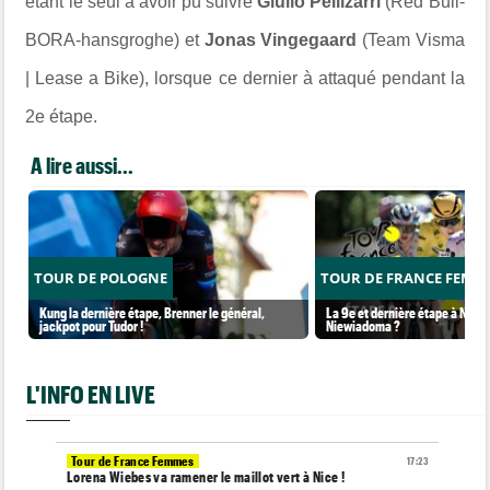
étant le seul à avoir pu suivre
Giulio Pellizarri
(Red Bull-
BORA-hansgroghe) et
Jonas Vingegaard
(Team Visma
| Lease a Bike), lorsque ce dernier à attaqué pendant la
2e étape.
A lire aussi...
TOUR DE POLOGNE
TOUR DE FRANCE FEMM
Kung la dernière étape, Brenner le général,
La 9e et dernière étape à Nice..
jackpot pour Tudor !
Niewiadoma ?
L'INFO EN LIVE
Tour de France Femmes
17:23
Lorena Wiebes va ramener le maillot vert à Nice !