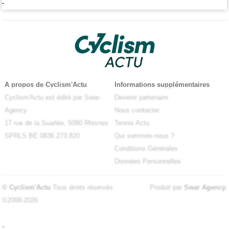
-
A propos de Cyclism'Actu
Informations supplémentaires
Cyclism'Actu est édité par Swar-
Devenir partenaire
Agency
Nous contacter
17 rue de la Suarlée, 5080 Rhisnes
Tennis Actu
SPRLS BE 0836.273.820
Qui sommes-nous ?
Conditions Générales
Données Personnelles
© Cyclism'Actu
Tous droits réservés
Produit par
Swar Agency
.
©2008-2026
-