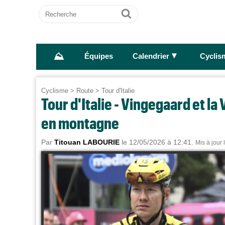
Recherche
Ok
⛰
►
Équipes
Calendrier
Cyclis
Cyclisme
>
Route
>
Tour d'Italie
Tour d'Italie - Vingegaard et l
en montagne
Par
Titouan LABOURIE
le 12/05/2026 à 12:41.
Mis à jour