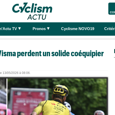
CO
►
►
m'Actu TV
Pronos
Cyclisme NOVO19
Crité
a Visma perdent un solide coéquipier
 le 13/05/2026 à 08:06.