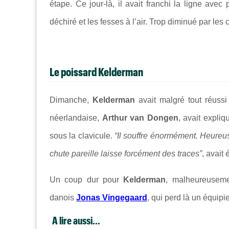
étape. Ce jour-là, il avait franchi la ligne ave
déchiré et les fesses à l’air. Trop diminué par les
Le poissard Kelderman
Dimanche,
Kelderman
avait malgré tout réussi
néerlandaise,
Arthur van Dongen
, avait expliq
sous la clavicule.
“Il souffre énormément. Heureus
chute pareille laisse forcément des traces”
, avait
Un coup dur pour
Kelderman
, malheureuseme
danois
Jonas Vingegaard
, qui perd là un équipi
A lire aussi...