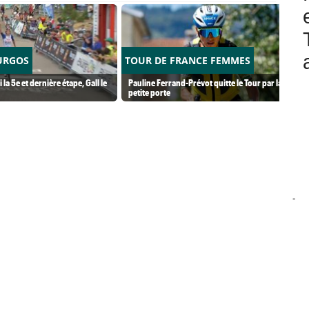
URGOS
TOUR DE FRANCE FEMMES
i la 5e et dernière étape, Gall le
Pauline Ferrand-Prévot quitte le Tour par la
petite porte
-