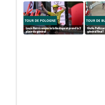
TOUR DE POLOGNE
TOUR DE B
Louis Barré remporte la 6e étape et prend la 2
Giulio Pellizzar
place du général
général final !