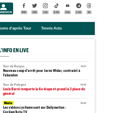
Menu
Facebook
Twitter
Instagram
Tik Tok
Youtube
Dailymotion
Threads
NNEXION
89k
29k
12k
6.5k
53k
1.5k
3k
riums d'après Tour
Tennis Actu
L'INFO EN LIVE
Tour de Burgos
16:57
Nouveau coup d'arrêt pour Jarno Widar, contraint à
l'abandon
Tour de Pologne
16:38
Louis Barré remporte la 6e étape et prend la 2 place du
général
Média
16:36
Les vidéos cyclisme sont sur Dailymotion :
Cyclism'Actu TV