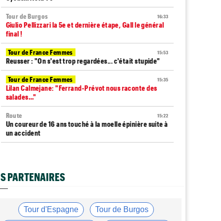
Tour de Burgos
16:33
Giulio Pellizzari la 5e et dernière étape, Gall le général
final !
Tour de France Femmes
15:53
Reusser : "On s'est trop regardées... c'était stupide"
Tour de France Femmes
15:35
Lilan Calmejane: "Ferrand-Prévot nous raconte des
salades…"
Route
15:22
Un coureur de 16 ans touché à la moelle épinière suite à
un accident
Tour de France Femmes
14:59
La peloton du Tour Femmes... 21 abandons
S PARTENAIRES
Tour de France Femmes
14:48
Chaînes et Horaires… La diffusion TV de la 8e étape du
Tour
Tour d'Espagne
Tour de Burgos
Route
14:34