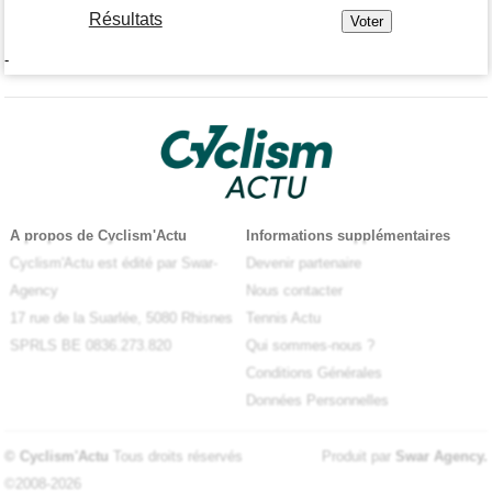
Résultats
-
A propos de Cyclism'Actu
Informations supplémentaires
Cyclism'Actu est édité par Swar-
Devenir partenaire
Agency
Nous contacter
17 rue de la Suarlée, 5080 Rhisnes
Tennis Actu
SPRLS BE 0836.273.820
Qui sommes-nous ?
Conditions Générales
Données Personnelles
© Cyclism'Actu
Tous droits réservés
Produit par
Swar Agency
.
©2008-2026