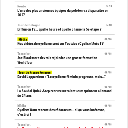
Route
07:33
L'une des plus anciennes équipes du peloton va disparaître en
2027
Tour de Pologne
07:10
Diffusion TV... quelle heure et quelle chaîne la 5e étape ?
Média
06/08
Nos vidéos de cyclisme sont sur Youtube : Cyclism'Actu TV
Transfert
06/08
Joe Blackmore devrait rejoindre une grosse formation
WorldTour
Tour de France Femmes
06/08
David Lappartient : "Le cyclisme féminin progresse, mais…"
Transfert
06/08
La Soudal Quick-Step recrute un talentueux sprinteur allemand
de 24 ans
Média
06/08
Cyclism’Actu recrute des rédacteurs… si ça vous intéresse,
c'est ici !
Transfert
06/08