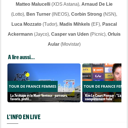
Matteo Malucelli
(XDS Astana),
Arnaud De Lie
(Lotto),
Ben Turner
(INEOS),
Corbin Strong
(NSN),
Luca Mozzato
(Tudor),
Madis Mihkels
(EF),
Pascal
Ackermann
(Jayco),
Casper van Uden
(Picnic),
Orluis
Aular
(Movistar)
A lire aussi...
TOUR DE FRANCE FEMMES
TOUR DE FRANCE FEMM
La 7e étape et le Mont Ventoux : parcours,
Kim Le Court Pienaar : "La cour
favoris, profil…
complètement folle"
L'INFO EN LIVE