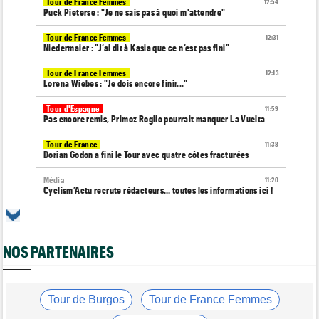
Tour de France Femmes
12:54
Puck Pieterse : "Je ne sais pas à quoi m'attendre"
Tour de France Femmes
12:31
Niedermaier : "J’ai dit à Kasia que ce n’est pas fini"
Tour de France Femmes
12:13
Lorena Wiebes : "Je dois encore finir..."
Tour d'Espagne
11:59
Pas encore remis, Primoz Roglic pourrait manquer La Vuelta
Tour de France
11:38
Dorian Godon a fini le Tour avec quatre côtes fracturées
Média
11:20
Cyclism’Actu recrute rédacteurs… toutes les informations ici !
Tour de France Femmes
11:13
La FDJ-SUEZ assume sa stratégie : "C'est ça, le cyclisme"
NOS PARTENAIRES
Média
10:33
L'abonnement à Cyclism'Actu sans pub ni pop up : 9,99€ pour 1
an
Tour de Burgos
Tour de France Femmes
Tour de France Femmes
10:19
Lilan Calmejane : "Ferrand-Prévot raconte des salades…"