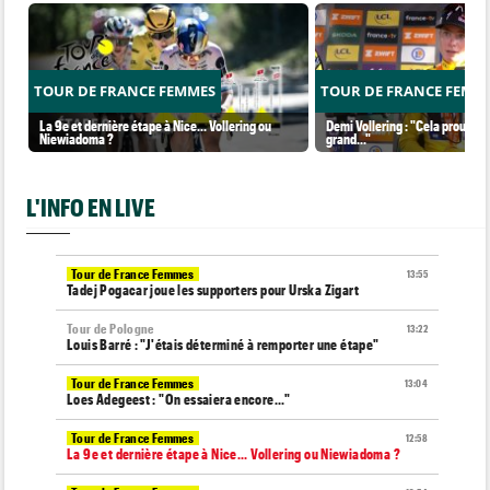
TOUR DE FRANCE FEMMES
TOUR DE FRANCE FEMM
La 9e et dernière étape à Nice... Vollering ou
Demi Vollering : "Cela prouve q
Niewiadoma ?
grand..."
L'INFO EN LIVE
Tour de France Femmes
13:55
Tadej Pogacar joue les supporters pour Urska Zigart
Tour de Pologne
13:22
Louis Barré : "J'étais déterminé à remporter une étape"
Tour de France Femmes
13:04
Loes Adegeest : "On essaiera encore..."
Tour de France Femmes
12:58
La 9e et dernière étape à Nice... Vollering ou Niewiadoma ?