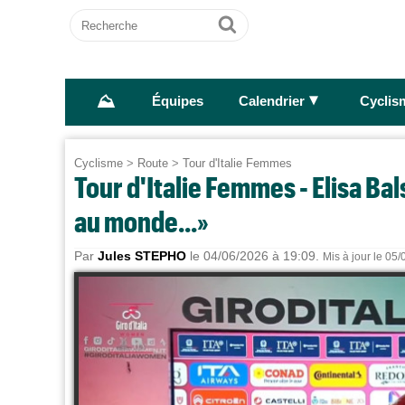
Recherche
Ok
⛰
►
Équipes
Calendrier
Cyclis
Cyclisme
>
Route
>
Tour d'Italie Femmes
Tour d'Italie Femmes - Elisa Bal
au monde...»
Par
Jules STEPHO
le 04/06/2026 à 19:09.
Mis à jour le 05