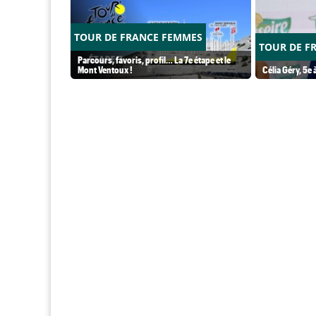
TOUR DE FRANCE FEMMES
TOUR DE F
Parcours, favoris, profil… La 7e étape et le
Mont Ventoux !
Célia Géry, 5e à