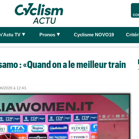
CO
►
►
m'Actu TV
Pronos
Cyclisme NOVO19
Crité
samo : «Quand on a le meilleur train
/06/2026 à 12:43.