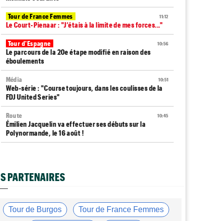
Tour de France Femmes
11:12
Le Court-Pienaar : "J’étais à la limite de mes forces..."
Tour d'Espagne
10:56
Le parcours de la 20e étape modifié en raison des
éboulements
Média
10:51
Web-série : "Course toujours, dans les coulisses de la
FDJ United Series"
Route
10:45
Émilien Jacquelin va effectuer ses débuts sur la
Polynormande, le 16 août !
Transfert
10:27
Soudal Quick-Step a recruté un talentueux sprinteur
allemand de 24 ans
S PARTENAIRES
Tour de France Femmes
10:06
Célia Géry, 5e à domicile : "J'ai tout donné..."
Tour de Burgos
Tour de France Femmes
Route
10:01