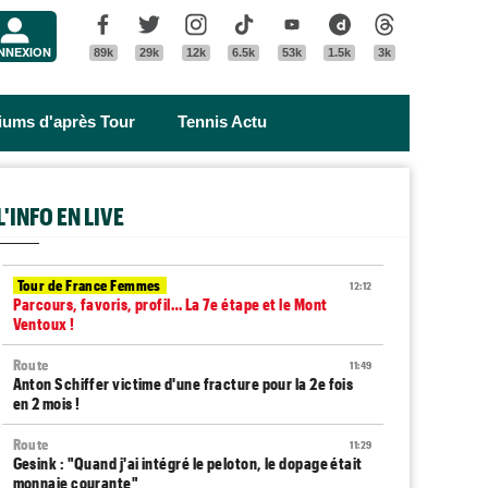
Menu
Facebook
Twitter
Instagram
Tik Tok
Youtube
Dailymotion
Threads
NNEXION
89k
29k
12k
6.5k
53k
1.5k
3k
riums d'après Tour
Tennis Actu
L'INFO EN LIVE
Tour de France Femmes
12:12
Parcours, favoris, profil… La 7e étape et le Mont
Ventoux !
Route
11:49
Anton Schiffer victime d'une fracture pour la 2e fois
en 2 mois !
Route
11:29
Gesink : "Quand j'ai intégré le peloton, le dopage était
monnaie courante"