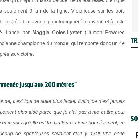
 chose qu'un sprint massif décider de la leauréate, bien que
à seulement 9 km de la ligne. Victorieuse sur les trois
l-Trek) était la favorite pour triompher à nouveau et à juste
divé. Lancé par
Maggie Coles-Lyster
(Human Powered
TR
l'ancienne championne du monde, qui remporte donc un 4e
près sa victoire.
 emmenée jusqu'aux 200 mètres"
e, c'est tout de suite plus facile. Enfin, ce n'est jamais
llement plus aisé parce que je n'ai pas à me battre pour
SO
ce et je sais qu'elle est la meilleure. Donc honnêtement, ce
ucoup de sprinteuses savaient qu'il y avait une belle