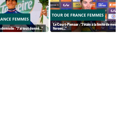
TOUR DE FRANCE FEMMES
RANCE FEMMES
Le Court-Pienaar : "J’étais à la limite de mes
 domicile : "J'ai tout donné..."
forces..."