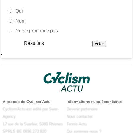
Oui
Non
Ne se prononce pas
Résultats
-
A propos de Cyclism'Actu
Informations supplémentaires
Cyclism'Actu est édité par Swar-
Devenir partenaire
Agency
Nous contacter
17 rue de la Suarlée, 5080 Rhisnes
Tennis Actu
SPRLS BE 0836.273.820
Qui sommes-nous ?