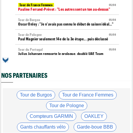
Tour de France Femmes
05/08
Pauline Ferrand-Prévot : "Les autres sont un ton au-dessus"
Tour de Burgos
05/08
Oscar Onley : "Je n'avais pas connu le début de saison idéal…"
Tour de Pologne
05/08
Paul Magnier seulement 14e de la 3e étape... puis déclassé
Tour du Portugal
05/08
Julius Johansen remporte le prologue, doublé UAE Team
Emirates
Tour de France Femmes
05/08
Marlen Reusser : "C'était différent du Mont Ventoux..."
NOS PARTENAIRES
Transfert
05/08
Joe Blackmore pourrait rejoindre une grosse formation
WorldTour
Tour de Burgos
Tour de France Femmes
Tour de France Femmes
05/08
Tour de Pologne
Vollering : "Reusser est la seule qui n'a jamais gagné..."
Compteurs GARMIN
OAKLEY
Tour de France
05/08
Geraint Thomas : "On est passé à côté du Tour..."
Gants chauffants vélo
Garde-boue BBB