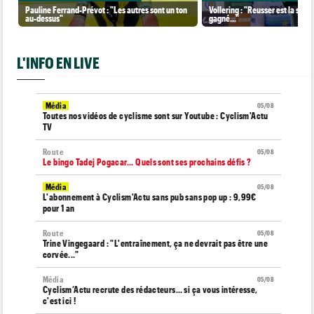
Pauline Ferrand-Prévot : "Les autres sont un ton
Vollering : "Reusser est la seul
au-dessus"
gagné..."
L'INFO EN LIVE
Média
05/08
Toutes nos vidéos de cyclisme sont sur Youtube : Cyclism'Actu
TV
Route
05/08
Le bingo Tadej Pogacar... Quels sont ses prochains défis ?
Média
05/08
L'abonnement à Cyclism'Actu sans pub sans pop up : 9,99€
pour 1 an
Route
05/08
Trine Vingegaard : "L'entraînement, ça ne devrait pas être une
corvée..."
Média
05/08
Cyclism’Actu recrute des rédacteurs… si ça vous intéresse,
c'est ici !