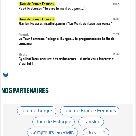
Tour de France Femmes
13:52
Puck Pieterse : "Je vise le maillot à pois..."
Tour de France Femmes
13:36
Marlen Reusser, maillot jaune : "Le Mont Ventoux, on verra"
Agenda
13:13
Le Tour Femmes, Pologne, Burgos… le programme de la fin de
semaine
Média
12:54
Cyclism’Actu recrute des rédacteurs… si cela vous intéresse,
c'est ici !
Route
12:34
Quels seront les prochains défis du champion du monde Tadej
Pogacar ?
NOS PARTENAIRES
Tour de France Femmes
12:12
Parcours, favoris, profil… La 7e étape et le Mont Ventoux !
Route
Tour de Burgos
Tour de France Femmes
11:49
Anton Schiffer victime d'une fracture pour la 2e fois en 2 mois !
Tour de Pologne
Transfert
Route
11:29
Gesink : "Quand j'ai intégré le peloton, le dopage était monnaie
Compteurs GARMIN
OAKLEY
courante"