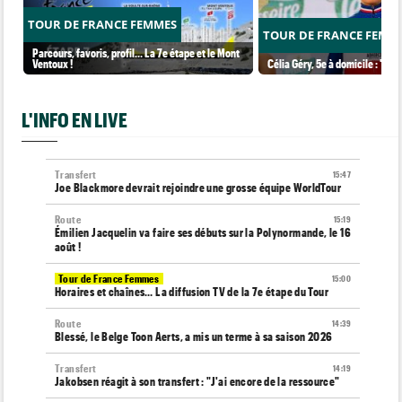
TOUR DE FRANCE FEMMES
TOUR DE FRANCE FEMM
Parcours, favoris, profil… La 7e étape et le Mont
Ventoux !
Célia Géry, 5e à domicile : "J'ai
L'INFO EN LIVE
Transfert
15:47
Joe Blackmore devrait rejoindre une grosse équipe WorldTour
Route
15:19
Émilien Jacquelin va faire ses débuts sur la Polynormande, le 16
août !
Tour de France Femmes
15:00
Horaires et chaînes… La diffusion TV de la 7e étape du Tour
Route
14:39
Blessé, le Belge Toon Aerts, a mis un terme à sa saison 2026
Transfert
14:19
Jakobsen réagit à son transfert : "J'ai encore de la ressource"