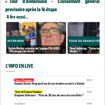
Tour d'Andalousie - Classement général
provisoire après la 1è étape
A lire aussi...
INTERVIEW
TOUR DE FRANCE FEMM
Gatien Merlot, créateur de l'équipe FDJ-SUEZ :
Demi Vollering : "Faites tout po
"20 ans que j'en rêvais"
rêves... "
L'INFO EN LIVE
Tour d'Espagne
22:30
Soudal Quick-Step perd un de ses leaders avant La Vuelta
Tour de France Femmes
22:10
Stephen Delcourt : "Plus de 20 ans de nos vies sacrifiés !"
Transfert
21:50