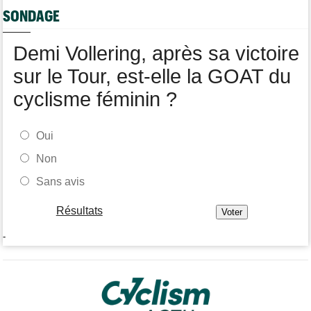
SONDAGE
Tour de France Femmes
16:55
Tadej Pogacar a joué les supporters pour Urska Zigart
Demi Vollering, après sa victoire
sur le Tour, est-elle la GOAT du
cyclisme féminin ?
Oui
Non
Sans avis
Résultats
-