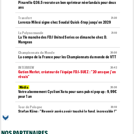
Pinarello Q36.5 recrute un bon sprinteur néerlandais pour deux
ans
Transfert
21:30
Lorenzo Milesi signe chez Soudal Quick-Step jusqu'en 2029
La Polynormande
21:10
La 11e manche des FDJ United Series ce dimanche chez D.
Mangeas
Championnats du Monde
20:50
La compo de la France pour les Championnats du monde de VTT
INTERVIEW
20:42
Gatien Merlot, créateur de l'équipe FDJ-SUEZ : "20 ans que j'en
rêvais"
Média
20:30
Votre abonnement Cyclism'Actu pour sans pub ni pop up : 9,99€
pour 1 an
Tour de Pologne
20:10
Stefan Küng : "Revenir après avoir touché le fond, incroyable !"
Transfert
20:00
Le Mercato vélo est ouvert... voici les toutes dernières infos
NOS PARTENAIRES