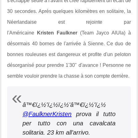
s'échappe seule à l'avant et crée rapidement un écart de
30 secondes. Après quelques kilomètres en solitaire, la
Néerlandaise est rejointe par
l'Américaine
Kristen
Faulkner
(Team Jayco AlUla) à
désormais 40 bornes de l'arrivée à Sienne. Ce duo de
bonnes rouleuses est dangereux et profite d'un peloton
désorganisé pour prendre 1'30" d'avance ! Personne ne
semble vouloir prendre la chasse à son compte derrière.
â™€ï¿½'ï¿½ï¿½'‍â™€ï¿½'ï¿½
@FaulknerKristen
prova il tutto
per tutto con una cavalcata
solitaria. 23 km all’arrivo.