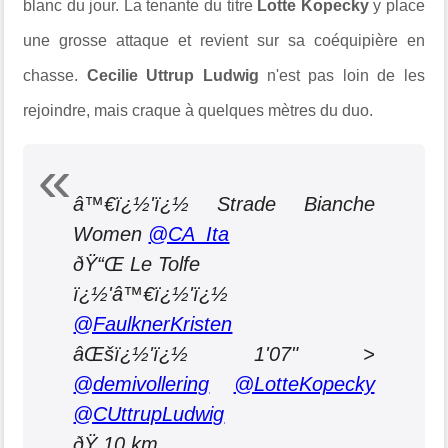
blanc du jour. La tenante du titre
Lotte Kopecky
y place
une grosse attaque et revient sur sa coéquipière en
chasse.
Cecilie Uttrup Ludwig
n'est pas loin de les
rejoindre, mais craque à quelques mètres du duo.
â™€ï¿½'ï¿½ Strade Bianche
Women
@CA_Ita
ðŸ“Œ Le Tolfe
ï¿½'‍â™€ï¿½'ï¿½
@FaulknerKristen
âŒšï¿½'ï¿½ 1'07" >
@demivollering
@LotteKopecky
@CUttrupLudwig
ðŸ 10 km