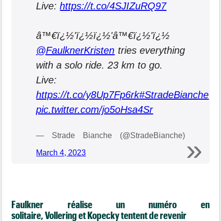
Live:
https://t.co/4SJIZuRQ97
â™€ï¿½'ï¿½ï¿½'‍â™€ï¿½'ï¿½
@FaulknerKristen
tries everything
with a solo ride. 23 km to go.
Live:
https://t.co/y8Up7Fp6rk
#StradeBianche
pic.twitter.com/jo5oHsa4Sr
— Strade Bianche (@StradeBianche)
March 4, 2023
Faulkner réalise un numéro en
solitaire,
Vollering
et
Kopecky
tentent de revenir