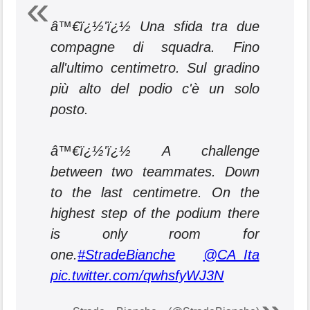
â™€ï¿½'ï¿½ Una sfida tra due
compagne di squadra. Fino
all'ultimo centimetro. Sul gradino
più alto del podio c'è un solo
posto.
â™€ï¿½'ï¿½ A challenge
between two teammates. Down
to the last centimetre. On the
highest step of the podium there
is only room for
one.
#StradeBianche
@CA_Ita
pic.twitter.com/qwhsfyWJ3N