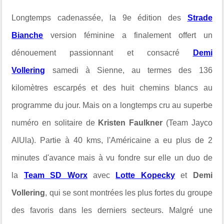
Longtemps cadenassée, la 9e édition
des
Strade
Bianche
version féminine a finalement offert un
dénouement passionnant et consacré
Demi
Vollering
samedi à Sienne, a
u termes des 136
kilomètres escarpés et des huit chemins blancs au
programme du jour. Mais on a longtemps cru au superbe
numéro en solitaire de
Kristen
Faulkner
(Team Jayco
AlUla). Partie à 40 kms, l'Américaine a eu plus de 2
minutes d'avance mais à vu fondre sur elle un duo de
la
Team SD Worx
avec
Lotte Kopecky
et
Demi
Vollering
, qui se sont montrées les plus fortes du groupe
des favoris dans les derniers secteurs. Malgré une