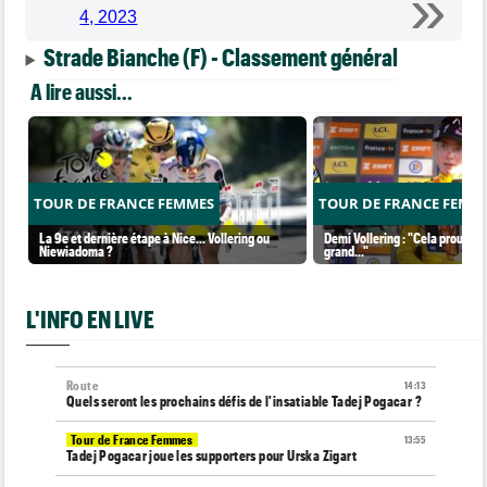
4, 2023
Strade Bianche (F) - Classement général
A lire aussi...
TOUR DE FRANCE FEMMES
TOUR DE FRANCE FEMM
La 9e et dernière étape à Nice... Vollering ou
Demi Vollering : "Cela prouve q
Niewiadoma ?
grand..."
L'INFO EN LIVE
Route
14:13
Quels seront les prochains défis de l'insatiable Tadej Pogacar ?
Tour de France Femmes
13:55
Tadej Pogacar joue les supporters pour Urska Zigart