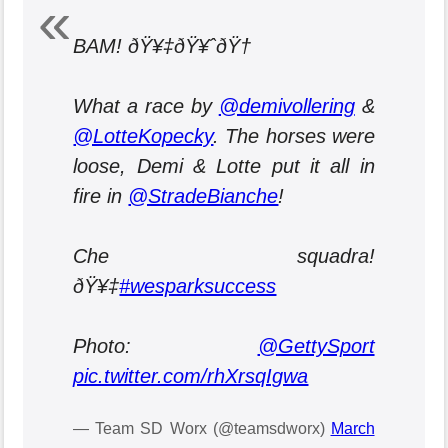
BAM! ðŸ¥‡ðŸ¥ˆðŸ†
What a race by
@demivollering
&
@LotteKopecky
. The horses were
loose, Demi & Lotte put it all in
fire in
@StradeBianche
!
Che squadra!
ðŸ¥‡
#wesparksuccess
Photo:
@GettySport
pic.twitter.com/rhXrsqIgwa
— Team SD Worx (@teamsdworx)
March