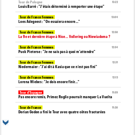
Tour de Pologne
13:22
Louis Barré : "J'étais déterminé à remporter une étape"
Tour de France Femmes
13:04
Loes Adegeest : "On essaiera encore..."
Tour de France Femmes
12:58
La 9e et dernière étape à Nice... Vollering ou Niewiadoma ?
Tour de France Femmes
12:54
Puck Pieterse : "Je ne sais pas à quoi m'attendre"
Tour de France Femmes
12:31
Niedermaier : "J’ai dit à Kasia que ce n’est pas fini"
Tour de France Femmes
12:13
Lorena Wiebes : "Je dois encore finir..."
Tour d'Espagne
11:59
Pas encore remis, Primoz Roglic pourrait manquer La Vuelta
Tour de France
11:38
Dorian Godon a fini le Tour avec quatre côtes fracturées
Média
11:20
Cyclism’Actu recrute rédacteurs… toutes les informations ici !