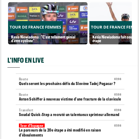
TOUR DE FRANCE FEMMES
TOUR DE FRANCE FEMM
Kasia Niewiadoma : "C'est tellement génial
Kasia Niewiadoma fait coup dou
d'être cycliste"
étape
L'INFO EN LIVE
Route
07/08
Quels seront les prochains défis du Slovène Tadej Pogacar ?
Route
07/08
Anton Schiffer à nouveau victime d'une fracture de la clavicule
Transfert
07/08
Soudal Quick-Step a recruté un talentueux sprinteur allemand
Tour d'Espagne
07/08
Le parcours de la 20e étape a été modifié en raison
d'éboulements