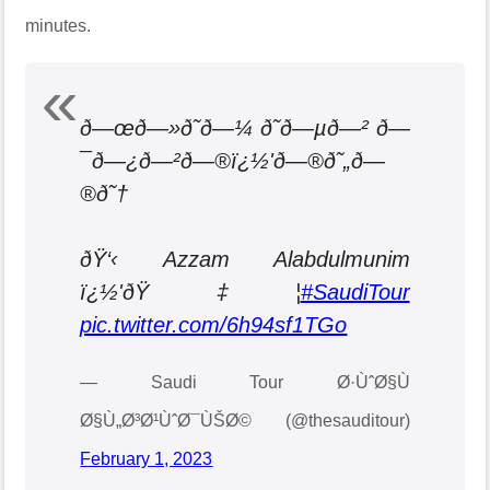
minutes.
ð—œð—»ð˜ð—¼ ð˜ð—µð—² ð—
¯ð—¿ð—²ð—®ï¿½'ð—®ð˜„ð—
®ð˜†
ðŸ‘‹ Azzam Alabdulmunim
ï¿½'ðŸ‡¦
#SaudiTour
pic.twitter.com/6h94sf1TGo
— Saudi Tour Ø·ÙˆØ§Ù
Ø§Ù„Ø³Ø¹ÙˆØ¯ÙŠØ© (@thesauditour)
February 1, 2023