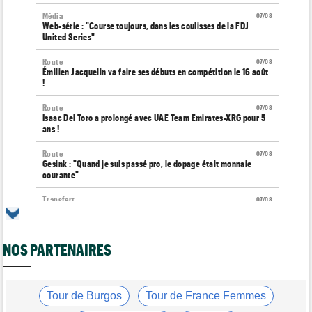
Média
07/08
Web-série : "Course toujours, dans les coulisses de la FDJ
United Series"
Route
07/08
Émilien Jacquelin va faire ses débuts en compétition le 16 août
!
Route
07/08
Isaac Del Toro a prolongé avec UAE Team Emirates-XRG pour 5
ans !
Route
07/08
Gesink : "Quand je suis passé pro, le dopage était monnaie
courante"
Transfert
07/08
Le Mercato vélo est ouvert... toutes les dernières infos et
rumeurs
NOS PARTENAIRES
Transfert
07/08
Lotto-Intermarché fait passer pro trois jeunes de sa formation
Tour de France Femmes
07/08
Kasia Niewiadoma : "C'est tellement génial d'être cycliste"
Tour de Burgos
Tour de France Femmes