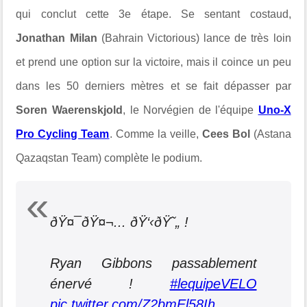
qui conclut cette 3e étape. Se sentant costaud,
Jonathan Milan
(Bahrain Victorious) lance de très loin
et prend une option sur la victoire, mais il coince un peu
dans les 50 derniers mètres et se fait dépasser par
Soren Waerenskjold
, le Norvégien de l'équipe
Uno-X
Pro Cycling Team
. Comme la veille,
Cees Bol
(Astana
Qazaqstan Team) complète le podium.
ðŸ¤¯ðŸ¤¬... ðŸ‘‹ðŸ˜„ !
Ryan Gibbons passablement
énervé !
#lequipeVELO
pic.twitter.com/Z2bmEl58Ih