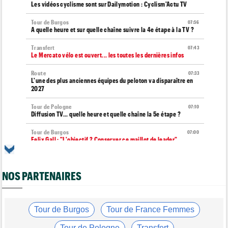
Les vidéos cyclisme sont sur Dailymotion : Cyclism'Actu TV
Tour de Burgos
07:56
A quelle heure et sur quelle chaîne suivre la 4e étape à la TV ?
Transfert
07:43
Le Mercato vélo est ouvert... les toutes les dernières infos
Route
07:33
L'une des plus anciennes équipes du peloton va disparaître en
2027
Tour de Pologne
07:10
Diffusion TV... quelle heure et quelle chaîne la 5e étape ?
Tour de Burgos
07:00
Felix Gall : "L'objectif ? Conserver ce maillot de leader"
Média
06/08
Nos vidéos de cyclisme sont sur Youtube : Cyclism'Actu TV
NOS PARTENAIRES
Transfert
06/08
Joe Blackmore devrait rejoindre une grosse formation
WorldTour
Tour de Burgos
Tour de France Femmes
Tour de France Femmes
06/08
David Lappartient : "Le cyclisme féminin progresse, mais…"
Tour de Pologne
Transfert