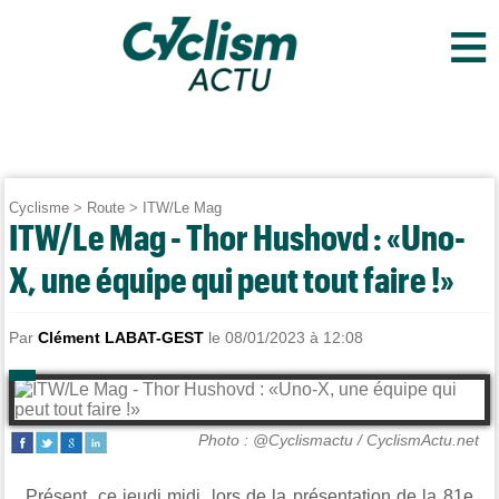
≡
Cyclisme
>
Route
>
ITW/Le Mag
ITW/Le Mag - Thor Hushovd : «Uno-
X, une équipe qui peut tout faire !»
Par
Clément LABAT-GEST
le 08/01/2023 à 12:08
Photo : @Cyclismactu / CyclismActu.net
Présent, ce jeudi midi, lors de la présentation de la 81e