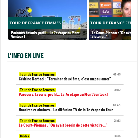
TOUR DE FRANCE FEMMES
TOUR DE FRANCE FEMM
Parcours, favoris, profil… La 7e étape au Mont
Le Court-Pienaar : "On avait be
Ventoux !
victoire..."
L'INFO EN LIVE
Tour de France Femmes
09:45
Cédrine Kerbaol : "Terminer deuxième, c'est un peu amer"
Tour de France Femmes
09:22
Parcours, favoris, profil… La 7e étape au Mont Ventoux !
Tour de France Femmes
08:49
Horaires et chaînes… La diffusion TV de la 7e étape du Tour
Tour de France Femmes
08:33
Le Court-Pienaar : "On avait besoin de cette victoire..."
Média
08:25