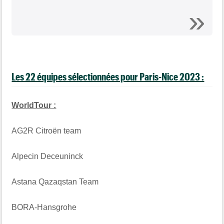
Les 22 équipes sélectionnées pour Paris-Nice 2023 :
WorldTour :
AG2R Citroën team
Alpecin Deceuninck
Astana Qazaqstan Team
BORA-Hansgrohe