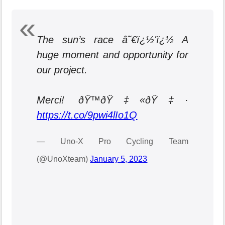
The sun’s race â˜€ï¿½'ï¿½ A
huge moment and opportunity for
our project.
Merci! ðŸ™ðŸ‡«ðŸ‡·
https://t.co/9pwi4lIo1Q
— Uno-X Pro Cycling Team
(@UnoXteam)
January 5, 2023